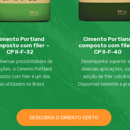
imento Portland
Cimento Portlan
posto com fíler –
composto com fíle
CP II-F-32
CP II-F-40
iversas possibilidades de
Desempenho superior 
ações, o Cimento Portland
diversas aplicações, c
osto com fíler é um dos
adição de fíler calcári
is utilizados no Brasil.
Disponível somente a gra
DESCUBRA O CIMENTO CERTO