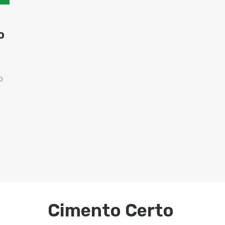
o
o
Cimento Certo