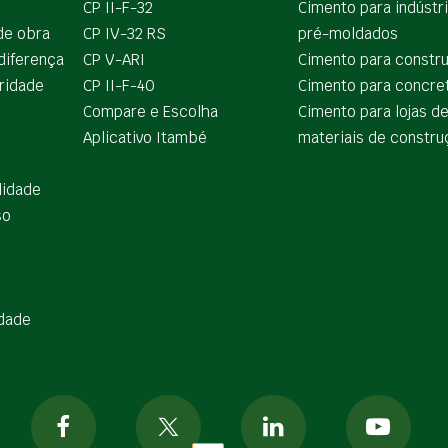
CP II-F-32
Cimento para indústr
de obra
CP IV-32 RS
pré-moldados
diferença
CP V-ARI
Cimento para constr
ridade
CP II-F-40
Cimento para concre
Compare e Escolha
Cimento para lojas d
Aplicativo Itambé
materiais de constru
lidade
so
idade