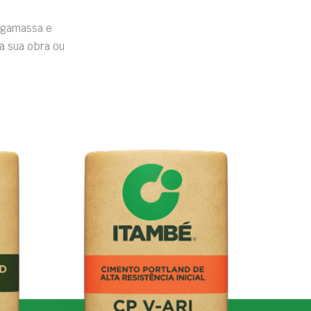
rgamassa e
a sua obra ou