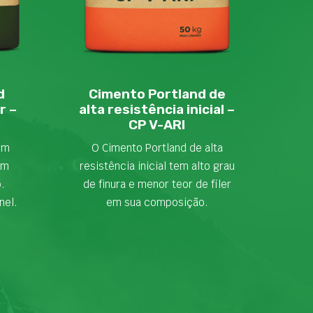
d
Cimento Portland de
r –
alta resistência inicial –
CP V-ARI
em
O Cimento Portland de alta
om
resistência inicial tem alto grau
o.
de finura e menor teor de fíler
nel.
em sua composição.