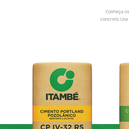
Conheça os
concreto.Use 