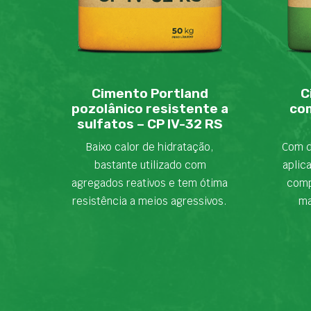
Cimento Portland
C
pozolânico resistente a
com
sulfatos – CP IV-32 RS
Baixo calor de hidratação,
Com d
bastante utilizado com
aplic
agregados reativos e tem ótima
comp
resistência a meios agressivos.
ma