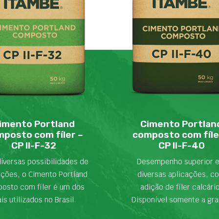
imento Portland
Cimento Portlan
posto com fíler –
composto com fíle
CP II-F-32
CP II-F-40
iversas possibilidades de
Desempenho superior 
ações, o Cimento Portland
diversas aplicações, c
osto com fíler é um dos
adição de fíler calcári
is utilizados no Brasil.
Disponível somente a gra