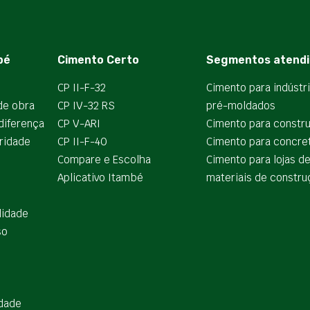
bé
Cimento Certo
Segmentos atendi
CP II-F-32
Cimento para indústr
de obra
CP IV-32 RS
pré-moldados
diferença
CP V-ARI
Cimento para constr
ridade
CP II-F-40
Cimento para concre
Compare e Escolha
Cimento para lojas d
Aplicativo Itambé
materiais de constru
lidade
so
idade