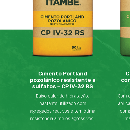
Cimento Portland
C
pozolânico resistente a
com
sulfatos – CP IV-32 RS
Baixo calor de hidratação,
Com d
bastante utilizado com
aplic
agregados reativos e tem ótima
comp
resistência a meios agressivos.
ma