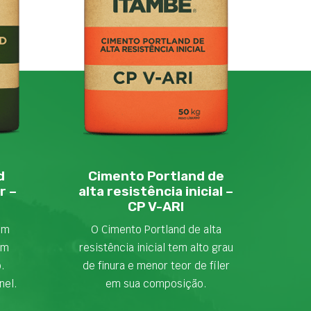
d
Cimento Portland de
r –
alta resistência inicial –
CP V-ARI
em
O Cimento Portland de alta
om
resistência inicial tem alto grau
o.
de finura e menor teor de fíler
nel.
em sua composição.