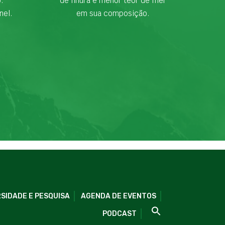
o.
de finura e menor teor de fíler
nel.
em sua composição.
SIDADE E PESQUISA
AGENDA DE EVENTOS
PODCAST