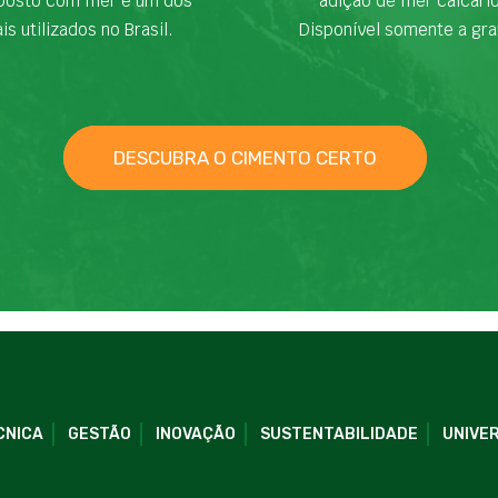
osto com fíler é um dos
adição de fíler calcári
is utilizados no Brasil.
Disponível somente a gra
DESCUBRA O CIMENTO CERTO
CNICA
GESTÃO
INOVAÇÃO
SUSTENTABILIDADE
UNIVER