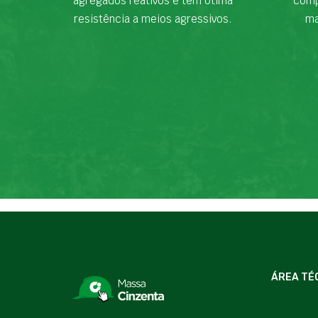
agregados reativos e tem ótima
comp
resistência a meios agressivos.
ma
ÁREA TÉ