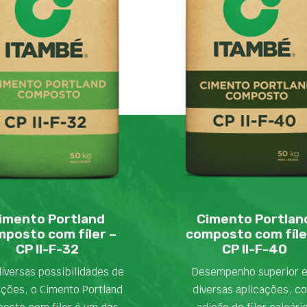
imento Portland
Cimento Portlan
posto com fíler –
composto com fíle
CP II-F-32
CP II-F-40
iversas possibilidades de
Desempenho superior 
ações, o Cimento Portland
diversas aplicações, c