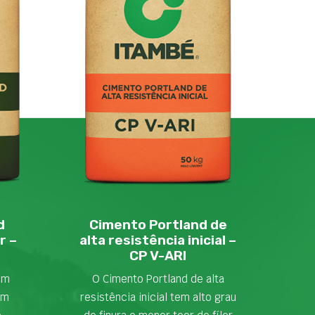
d
Cimento Portland de
r –
alta resistência inicial –
CP V-ARI
em
O Cimento Portland de alta
om
resistência inicial tem alto grau