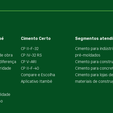
bé
Cimento Certo
Segmentos atendi
CP II-F-32
Cimento para indústr
de obra
CP IV-32 RS
pré-moldados
diferença
CP V-ARI
Cimento para constr
ridade
CP II-F-40
Cimento para concre
Compare e Escolha
Cimento para lojas d
Aplicativo Itambé
materiais de constru
lidade
so