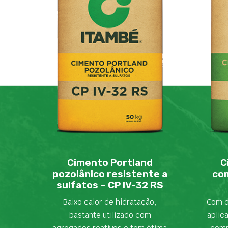
Cimento Portland
C
pozolânico resistente a
com
sulfatos – CP IV-32 RS
Baixo calor de hidratação,
Com d
bastante utilizado com
aplic