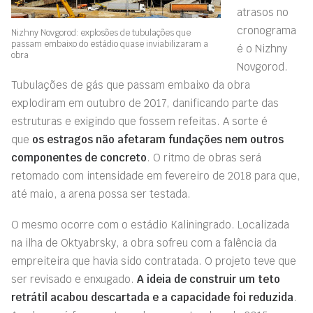
atrasos no
cronograma
Nizhny Novgorod: explosões de tubulações que
passam embaixo do estádio quase inviabilizaram a
é o Nizhny
obra
Novgorod.
Tubulações de gás que passam embaixo da obra
explodiram em outubro de 2017, danificando parte das
estruturas e exigindo que fossem refeitas. A sorte é
que
os estragos não afetaram fundações nem outros
componentes de concreto
. O ritmo de obras será
retomado com intensidade em fevereiro de 2018 para que,
até maio, a arena possa ser testada.
O mesmo ocorre com o estádio Kaliningrado. Localizada
na ilha de Oktyabrsky, a obra sofreu com a falência da
empreiteira que havia sido contratada. O projeto teve que
ser revisado e enxugado.
A ideia de construir um teto
retrátil acabou descartada e a capacidade foi reduzida
.