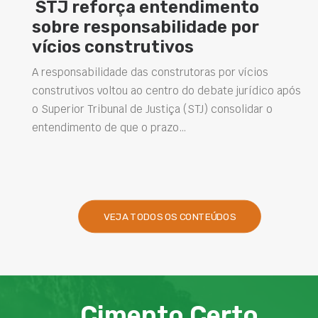
ento
Concretos aditivados e e
 por
elevam desempenho das
estruturas e impulsiona
soluções na construção ci
r vícios
e jurídico após
Projetar estruturas mais duráveis, reduzir
nsolidar o
intervenções de manutenção e melhorar o
desempenho das obras são desafios cada 
presentes na engenharia. Nesse contexto,
VEJA TODOS OS CONTEÚDOS
Cimento Certo