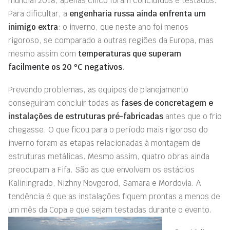
mundial 2018, apenas cinco foram concluídos e testados.
Para dificultar, a
engenharia russa ainda enfrenta um
inimigo extra
: o inverno, que neste ano foi menos
rigoroso, se comparado a outras regiões da Europa, mas
mesmo assim com
temperaturas que superam
facilmente os
20 ºC
negativos
.
Prevendo problemas, as equipes de planejamento
conseguiram concluir todas as
fases de concretagem e
instalações de estruturas pré-fabricadas
antes que o frio
chegasse. O que ficou para o período mais rigoroso do
inverno foram as etapas relacionadas à montagem de
estruturas metálicas. Mesmo assim, quatro obras ainda
preocupam a Fifa. São as que envolvem os estádios
Kaliningrado, Nizhny Novgorod, Samara e Mordovia. A
tendência é que as instalações fiquem prontas a menos de
um mês da Copa e que sejam testadas durante o evento.