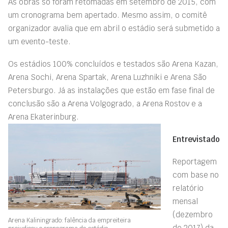
As obras só foram retomadas em setembro de 2015, com
um cronograma bem apertado. Mesmo assim, o comitê
organizador avalia que em abril o estádio será submetido a
um evento-teste.
Os estádios 100% concluídos e testados são Arena Kazan,
Arena Sochi, Arena Spartak, Arena Luzhniki e Arena São
Petersburgo. Já as instalações que estão em fase final de
conclusão são a Arena Volgogrado, a Arena Rostov e a
Arena Ekaterinburg.
Entrevistado
Reportagem
com base no
relatório
mensal
(dezembro
Arena Kaliningrado: falência da empreiteira
de 2017) da