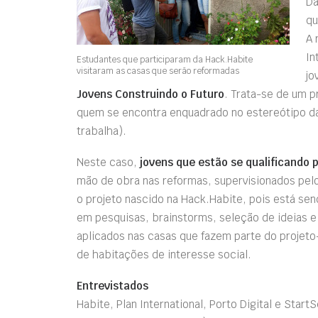
Da
qu
A 
In
Estudantes que participaram da Hack.Habite
visitaram as casas que serão reformadas
jo
Jovens Construindo o Futuro
. Trata-se de um p
quem se encontra enquadrado no estereótipo d
trabalha)
.
Neste caso,
jovens que estão se qualificando p
mão de obra nas reformas, supervisionados pel
o projeto nascido na Hack.Habite, pois está sen
em pesquisas, brainstorms, seleção de ideias e 
aplicados nas casas que fazem parte do projeto
de habitações de interesse social.
Entrevistados
Habite, Plan International, Porto Digital e Star