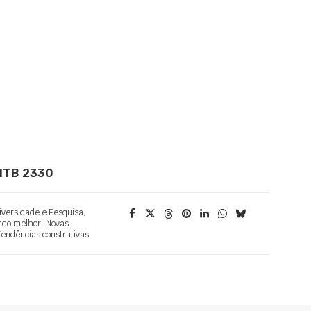
 MTB 2330
iversidade e Pesquisa
,
ndo melhor
,
Novas
endências construtivas