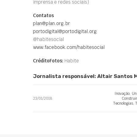
imprensa e redes sociais)
Contatos
plan@plan.org.br
portodigital@portodigital.org
@habitesocial
www.facebook.com/habitesocial
CréditoFotos:
Habite
Jornalista responsável: Altair Santos
Inovação
,
Un
23/01/2018
Construi
Tecnologias
,
T