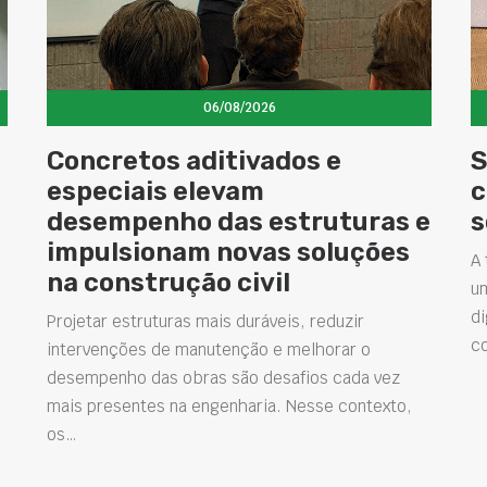
06/08/2026
Concretos aditivados e
S
especiais elevam
c
desempenho das estruturas e
s
impulsionam novas soluções
A 
na construção civil
u
di
Projetar estruturas mais duráveis, reduzir
c
intervenções de manutenção e melhorar o
desempenho das obras são desafios cada vez
mais presentes na engenharia. Nesse contexto,
os…