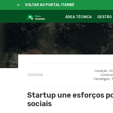
VOLTAR AO PORTAL ITAMBÉ
ÁREA TÉCNICA
GESTÃO
Inovação
,
Un
23/01/2018
Construi
Tecnologias
,
T
Startup une esforços po
sociais