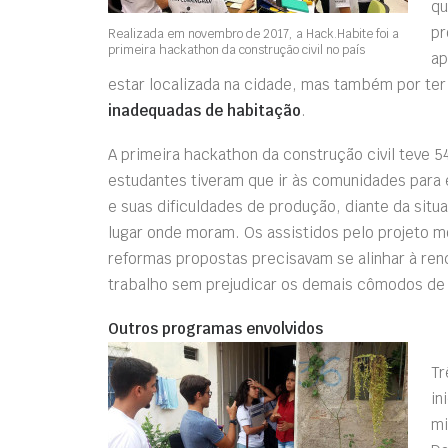
qu
pr
Realizada em novembro de 2017, a Hack.Habite foi a
primeira hackathon da construção civil no país
ap
estar localizada na cidade, mas também por ter
inadequadas de habitação
.
A primeira hackathon da construção civil teve 54
estudantes tiveram que ir às comunidades par
e suas dificuldades de produção, diante da situ
lugar onde moram. Os assistidos pelo projeto
reformas propostas precisavam se alinhar à re
trabalho sem prejudicar os demais cômodos de
Outros programas envolvidos
Tr
in
mi