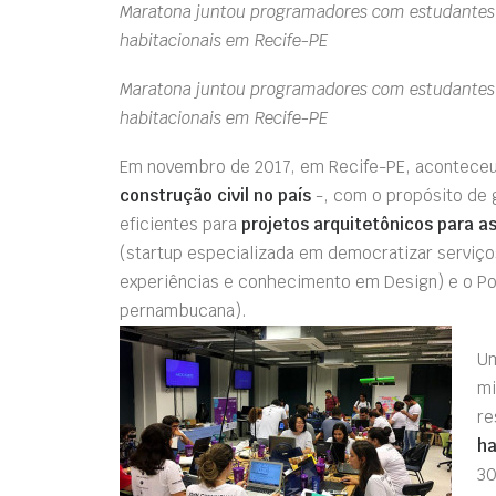
Maratona juntou programadores com estudantes d
habitacionais em Recife-PE
Maratona juntou programadores com estudantes d
habitacionais em Recife-PE
Em novembro de 2017, em Recife-PE, acontece
construção civil no país
-, com o propósito de g
eficientes para
projetos arquitetônicos para as
(startup especializada em democratizar serviço
experiências e conhecimento em Design) e o Port
pernambucana).
Um
mi
re
ha
30