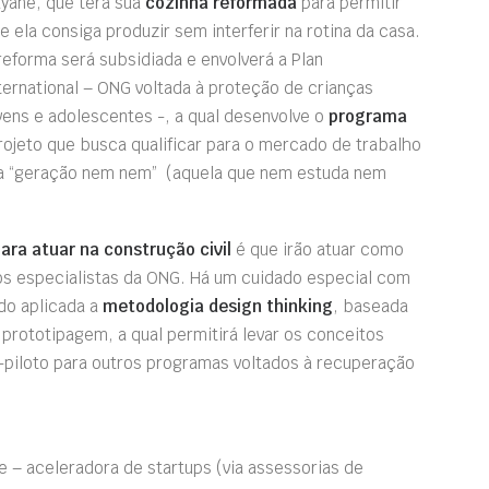
yane, que terá sua
cozinha reformada
para permitir
e ela consiga produzir sem interferir na rotina da casa.
reforma será subsidiada e envolverá a Plan
ternational – ONG voltada à proteção de crianças
vens e adolescentes -, a qual desenvolve o
programa
rojeto que busca qualificar para o mercado de trabalho
a “geração nem nem”
(aquela que nem estuda nem
ara atuar na construção civil
é que irão atuar como
os especialistas da ONG. Há um cuidado especial com
do aplicada a
metodologia design thinking
, baseada
prototipagem, a qual permitirá levar os conceitos
-piloto para outros programas voltados à recuperação
tSe – aceleradora de startups
(via assessorias de