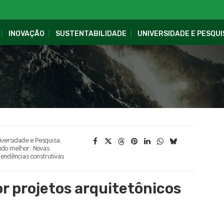
INOVAÇÃO
SUSTENTABILIDADE
UNIVERSIDADE E PESQUI
iversidade e Pesquisa
,
ndo melhor
,
Novas
endências construtivas
r projetos arquitetônicos