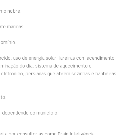
omo nobre.
até marinas
.
domínio.
ecido, uso de energia solar, lareiras com acendimento
luminação do dia, sistema de aquecimento e
o eletrônico, persianas que abrem sozinhas e banheiras
to.
e, dependendo do município.
ta por consultorias como Brain Inteligência