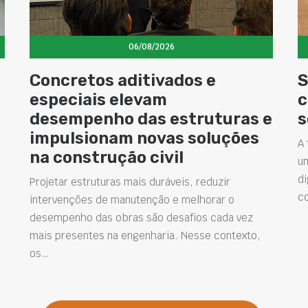
06/08/2026
Concretos aditivados e
S
especiais elevam
c
desempenho das estruturas e
s
impulsionam novas soluções
A 
na construção civil
u
di
Projetar estruturas mais duráveis, reduzir
c
intervenções de manutenção e melhorar o
desempenho das obras são desafios cada vez
mais presentes na engenharia. Nesse contexto,
os…