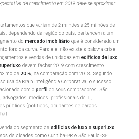
 expectativa de crescimento em 2019 deve se aproximar
artamentos que variam de 2 milhões a 25 milhões de
ais, dependendo da região do pa
í
s, pertencem a um
egmento do
mercado imobiliário
que é considerado um
nto fora da curva. Para ele, não existe a palavra crise.
nçamentos e vendas de unidades em
edifícios de luxo
superluxo
devem fechar 2019 com crescimento
óximo de
20%
, na comparação com 2018. Segundo
squisa da Brain Inteligência Corporativa, o sucesso
elacionado com o
perfil
de seus compradores. São
s, advogados, médicos, profissionais de TI,
tes públicos (políticos, ocupantes de cargos
ia).
de venda do segmento de
edifícios de luxo e superluxo
asos de cidades como Curitiba-PR e São Paulo-SP,