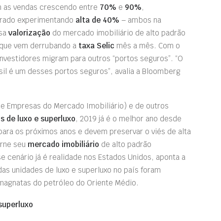
 as vendas crescendo entre
70%
e
90%
,
drado experimentando
alta de 40%
– ambos na
ssa
valorização
do mercado imobiliário de alto padrão
 que vem derrubando a
taxa Selic
mês a mês. Com o
investidores migram para outros “portos seguros”. “O
sil é um desses portos seguros”, avalia a Bloomberg
e Empresas do Mercado Imobiliário) e de outros
s de luxo e superluxo
, 2019 já é o melhor ano desde
para os próximos anos e devem preservar o viés de alta
orne seu
mercado imobiliário
de alto padrão
se cenário já é realidade nos Estados Unidos, aponta a
das unidades de luxo e superluxo no país foram
magnatas do petróleo do Oriente Médio.
superluxo