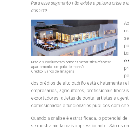
Para esse segmento não existe a palavra crise e
dos 20%
Ap
re
s
po
La
e 
Prédio superluxo tem como característica oferecer
apartamento com jeito de mansão
pr
Crédito: Banco de Imagens
pe
dos prédios de alto padrão está diretamente r
empresários, agricultores, profissionais liberai
exportadores, atletas de ponta, artistas e agen
comissionados e funcionários públicos com chef
Quando a análise é estratificada, o potencial 
se mostra ainda mais impressionante. São os c