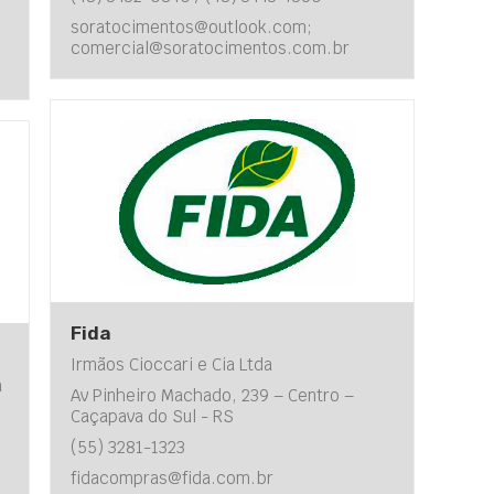
soratocimentos@outlook.com;
comercial@soratocimentos.com.br
Fida
Irmãos Cioccari e Cia Ltda
a
Av Pinheiro Machado, 239 – Centro –
Caçapava do Sul - RS
(55) 3281-1323
fidacompras@fida.com.br