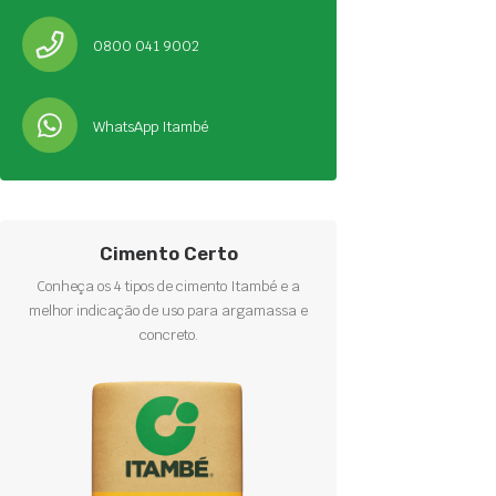
0800 041 9002
WhatsApp Itambé
Cimento Certo
Conheça os 4 tipos de cimento Itambé e a
melhor indicação de uso para argamassa e
concreto.