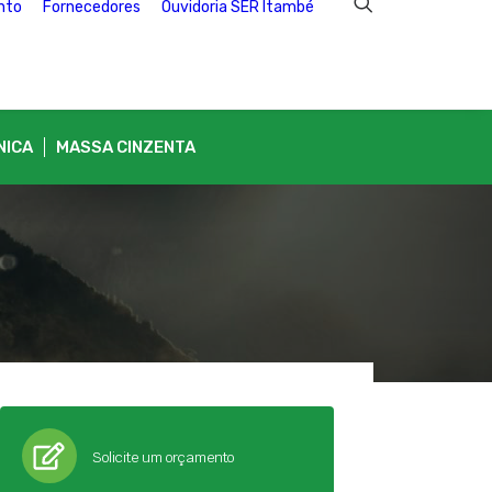
nto
Fornecedores
Ouvidoria SER Itambé
NICA
MASSA CINZENTA
Solicite um orçamento