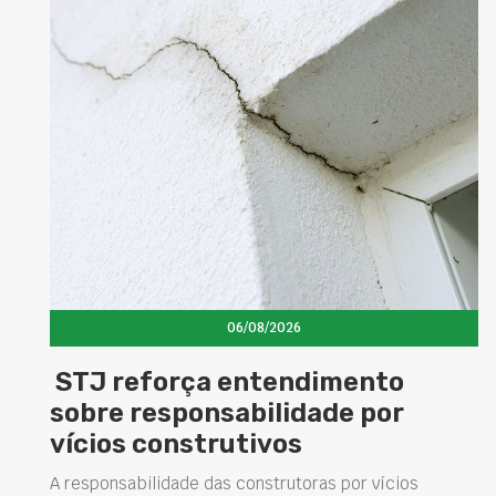
06/08/2026
ento
Concretos aditivados e e
 por
elevam desempenho das
estruturas e impulsiona
soluções na construção ci
r vícios