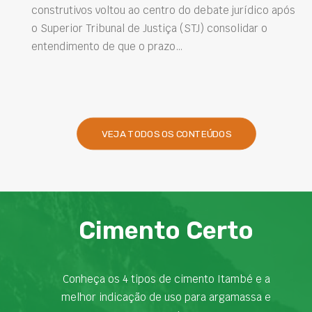
e jurídico após
Projetar estruturas mais duráveis, reduzir
nsolidar o
intervenções de manutenção e melhorar o
desempenho das obras são desafios cada 
presentes na engenharia. Nesse contexto,
VEJA TODOS OS CONTEÚDOS
Cimento Certo
Conheça os 4 tipos de cimento Itambé e a
melhor indicação de uso para argamassa e