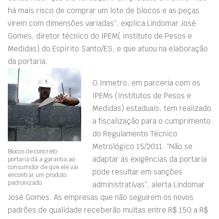
há mais risco de comprar um lote de blocos e as peças
virem com dimensões variadas”, explica Lindomar José
Gomes, diretor técnico do IPEM( Instituto de Pesos e
Medidas) do Espírito Santo/ES, e que atuou na elaboração
da portaria.
O Inmetro, em parceria com os
IPEMs (Institutos de Pesos e
Medidas) estaduais, tem realizado
a fiscalização para o cumprimento
do Regulamento Técnico
Metrológico 15/2011. “Não se
Blocos de concreto:
adaptar às exigências da portaria
portaria dá a garantia ao
consumidor de que ele vai
pode resultar em sanções
encontrar um produto
padronizado.
administrativas”, alerta Lindomar
José Gomes. As empresas que não seguirem os novos
padrões de qualidade receberão multas entre R$ 150 a R$