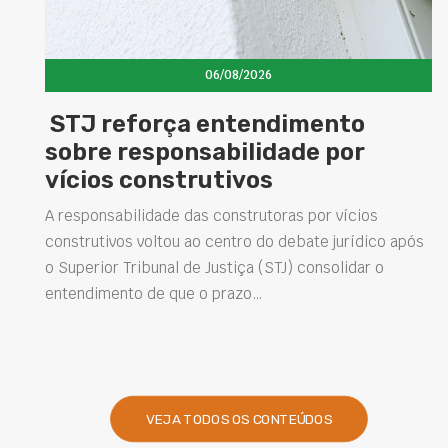
06/08/2026
ça entendimento
Concretos ad
onsabilidade por
elevam dese
strutivos
estruturas e
soluções na 
e das construtoras por vícios
ou ao centro do debate jurídico após
Projetar estruturas m
l de Justiça (STJ) consolidar o
intervenções de man
que o prazo…
desempenho das obra
presentes na engenha
VEJA TODOS OS CONTEÚDOS