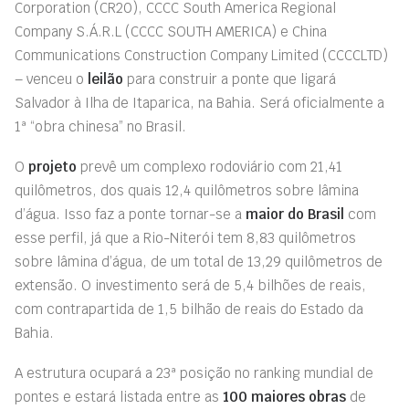
Corporation (CR20), CCCC South America Regional
Company S.Á.R.L (CCCC SOUTH AMERICA) e China
Communications Construction Company Limited (CCCCLTD)
– venceu o
leilão
para construir a ponte que ligará
Salvador à Ilha de Itaparica, na Bahia. Será oficialmente a
1ª “obra chinesa” no Brasil.
O
projeto
prevê um complexo rodoviário com 21,41
quilômetros, dos quais 12,4 quilômetros sobre lâmina
d’água. Isso faz a ponte tornar-se a
maior do Brasil
com
esse perfil, já que a Rio-Niterói tem 8,83 quilômetros
sobre lâmina d’água, de um total de 13,29 quilômetros de
extensão. O investimento será de 5,4 bilhões de reais,
com contrapartida de 1,5 bilhão de reais do Estado da
Bahia.
A estrutura ocupará a 23ª posição no ranking mundial de
pontes e estará listada entre as
100 maiores obras
de