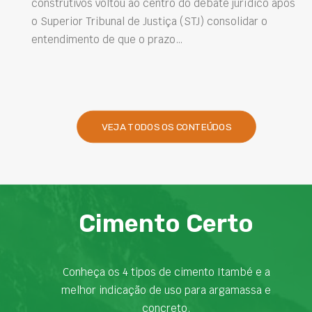
ro do debate jurídico após
Projetar estruturas mais durávei
ça (STJ) consolidar o
intervenções de manutenção e 
zo…
desempenho das obras são desa
presentes na engenharia. Ness
VEJA TODOS OS CONTEÚDOS
Cimento Certo
Conheça os 4 tipos de cimento Itambé e a
melhor indicação de uso para argamassa e
concreto.