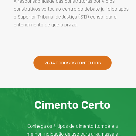
e das construtoras por vícios
ou ao centro do debate jurídico após
Projetar estruturas m
l de Justiça (STJ) consolidar o
intervenções de man
que o prazo…
desempenho das obra
presentes na engenha
VEJA TODOS OS CONTEÚDOS
Cimento Certo
Conheça os 4 tipos de cimento Itambé e a
melhor indicação de uso para argamassa e