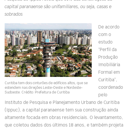
capital paranaense são unifamiliares, ou seja, casas e
sobrados
De acordo
com o
estudo
“Perfil da
Produção
Imobiliária
Formal em
Curitiba”,
Curitiba tem dois cinturões de edifícios altos, que se
coordenado
estendem nas direções Leste-Oeste e Nordeste-
Sudoeste. Crédito: Prefeitura de Curitiba
pelo
Instituto de Pesquisa e Planejamento Urbano de Curitiba
(Ippuc), a
capital paranaense tem sua construção ainda
altamente focada em obras residenciais
. O levantamento,
que coletou dados dos últimos 18 anos, e também projeta