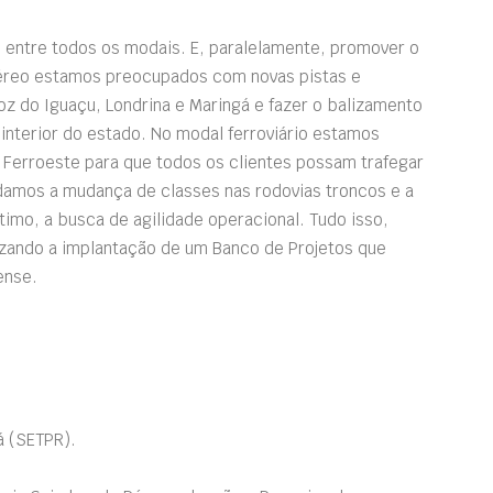
 entre todos os modais. E, paralelamente, promover o
éreo estamos preocupados com novas pistas e
oz do Iguaçu, Londrina e Maringá e fazer o balizamento
interior do estado. No modal ferroviário estamos
Ferroeste para que todos os clientes possam trafegar
udamos a mudança de classes nas rodovias troncos e a
imo, a busca de agilidade operacional. Tudo isso,
izando a implantação de um Banco de Projetos que
ense.
á (SETPR).