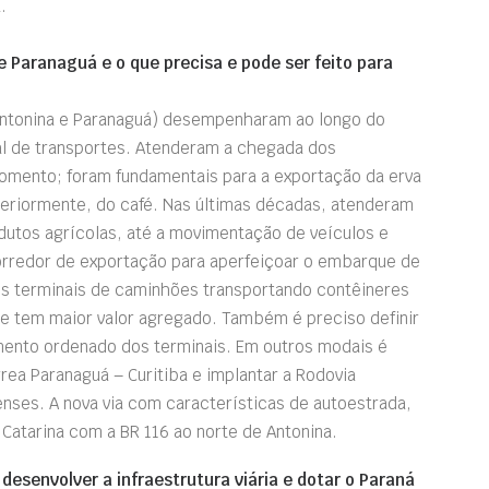
.
e Paranaguá e o que precisa e pode ser feito para
Antonina e Paranaguá) desempenharam ao longo do
al de transportes. Atenderam a chegada dos
omento; foram fundamentais para a exportação da erva
steriormente, do café. Nas últimas décadas, atenderam
dutos agrícolas, até a movimentação de veículos e
corredor de exportação para aperfeiçoar o embarque de
aos terminais de caminhões transportando contêineres
ue tem maior valor agregado. Também é preciso definir
cimento ordenado dos terminais. Em outros modais é
rrea Paranaguá – Curitiba e implantar a Rodovia
enses. A nova via com características de autoestrada,
 Catarina com a BR 116 ao norte de Antonina.
desenvolver a infraestrutura viária e dotar o Paraná