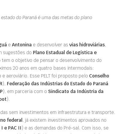
no estado do Paraná é uma das metas do plano
guá
e
Antonina
e desenvolver as
vias hidroviárias
,
ém sugestões do
Plano Estadual de Logística e
o tem o objetivo de pensar o desenvolvimento do
ximos 20 anos em quatro bases intermodais:
io e aeroviário. Esse PELT foi proposto pelo
Conselho
R
),
Federação das Indústrias do Estado do Paraná
EP
), em parceria com o
Sindicato da Indústria da
pot
).
as sem investimentos em infraestrutura e transporte.
no federal
, já existem investimentos aprovados no
I e PAC II
) e as demandas do Pré-sal. Com isso, se