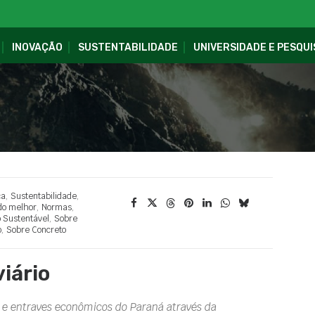
INOVAÇÃO
SUSTENTABILIDADE
UNIVERSIDADE E PESQUI
ca
,
Sustentabilidade
,
do melhor
,
Normas
,
 Sustentável
,
Sobre
o
,
Sobre Concreto
iário
s e entraves econômicos do Paraná através da