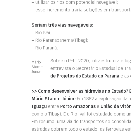
– utilizar os rios com potencial navegável;
– esse incremento traria soluções em transporte
Seriam três vias navegáveis:
– Rio Ivaí;
– Rio Paranapanema/Tibagi;
– Rio Paraná.
Sobre o PELT 2020, infraestrutura e lo
Mário
Stamm
entrevista o Secretário Estadual de Tr
Júnior
de Projetos do Estado do Paraná
e as 
>> Como desenvolver as hidrovias no Estado? 
Mário Stamm Júnior:
Em 1882 a exploração da m
Iguaçu
entre
Porto Amazonas
e
União da Vitór
como o Tibagi. E o Rio Ivaí foi estudado como 
Em resumo, uma via de transportes se consolida
estradas cobrem todo o estado, as ferrovias es