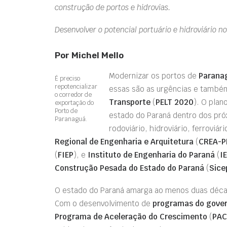
construção de portos e hidrovias.
Desenvolver o potencial portuário e hidroviário 
Por Michel Mello
Modernizar os portos de
Parana
É preciso
repotencializar
essas são as urgências e tamb
o corredor de
Transporte
(
PELT 2020
). O plan
exportação do
Porto de
estado do Paraná dentro dos pró
Paranaguá.
rodoviário, hidroviário, ferroviár
Regional de Engenharia e Arquitetura
(
CREA-P
(
FIEP
), e
Instituto de Engenharia do Paraná
(
I
Construção Pesada do Estado do Paraná
(
Sice
O estado do Paraná amarga ao menos duas décad
Com o desenvolvimento de
programas do gover
Programa de Aceleração do Crescimento
(
PAC 