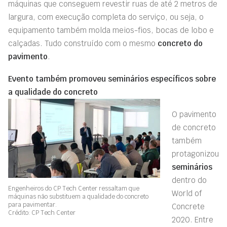
máquinas que conseguem revestir ruas de até 2 metros de
largura, com execução completa do serviço, ou seja, o
equipamento também molda meios-fios, bocas de lobo e
calçadas. Tudo construído com o mesmo
concreto do
pavimento
.
Evento também promoveu seminários específicos sobre
a qualidade do concreto
O pavimento
de concreto
também
protagonizou
seminários
dentro do
Engenheiros do CP Tech Center ressaltam que
World of
máquinas não substituem a qualidade do concreto
para pavimentar.
Concrete
Crédito: CP Tech Center
2020. Entre