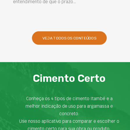
imento de que o prazo…
desempenh
presentes
VEJA TODOS OS CONTEÚDOS
Cimento Certo
Conheça os 4 tipos de cimento Itambé e a
melhor indicação de uso para argamassa e
concreto.
Use nosso aplicativo para comparar e escolher o
cimento certo para sua obra ou produto.