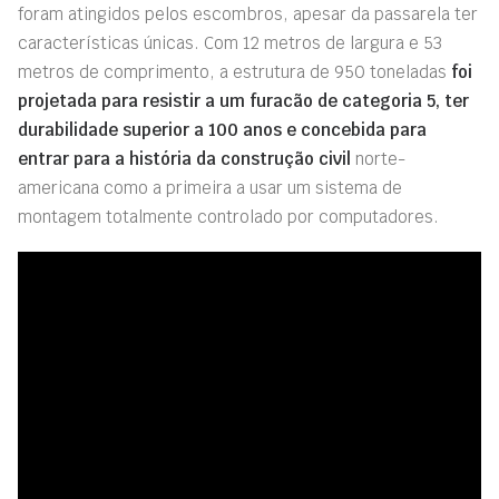
foram atingidos pelos escombros, apesar
da
passarela
ter
características únicas. Com 12 metros de largura e 53
metros de comprimento, a estrutura de 950 toneladas
foi
projetada para resistir a um furacão de categoria 5, ter
durabilidade superior a 100 anos e concebida para
entrar para a história da construção civil
norte-
americana como a primeira a usar um sistema de
montagem totalmente controlado por computadores.