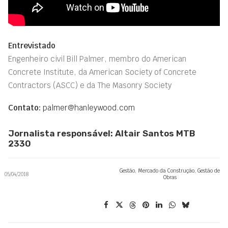
Entrevistado
Engenheiro civil Bill Palmer, membro do American
Concrete Institute, da American Society of Concrete
Contractors (ASCC) e da The Masonry Society
Contato:
palmer@hanleywood.com
Jornalista responsável: Altair Santos MTB
2330
Gestão
,
Mercado da Construção
,
Gestão de
05/04/2018
Obras