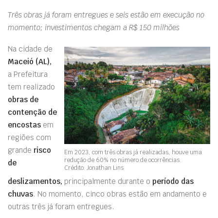
Três obras já foram entregues e seis estão em execução no
momento; investimentos chegam a R$ 150 milhões
Na cidade de
Maceió (AL),
a Prefeitura
tem realizado
obras de
contenção de
encostas
em
regiões com
grande
risco
Em 2023, com três obras já realizadas, houve uma
redução de 60% no número de ocorrências.
de
Crédito: Jonathan Lins
deslizamentos,
principalmente durante o
período das
chuvas
. No momento, cinco obras estão em andamento e
outras três já foram entregues.