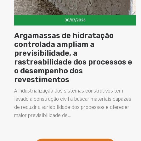
30/07/2026
s de hidratação
Cimento com
 ampliam a
magnéticas 
dade, a
possibilidad
idade dos processos e
superfícies 
nho dos
A busca por soluções
ntos
versáteis tem impuls
novos materiais para a
o dos sistemas construtivos tem
está o cimento com…
ão civil a buscar materiais capazes
abilidade dos processos e oferecer
dade de…