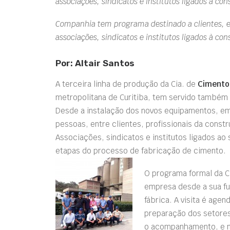
associações, sindicatos e institutos ligados à cons
Companhia tem programa destinado a clientes, es
associações, sindicatos e institutos ligados à cons
Por: Altair Santos
A terceira linha de produção da Cia. de
Cimento
metropolitana de Curitiba, tem servido também 
Desde a instalação dos novos equipamentos, em
pessoas, entre clientes, profissionais da constr
Associações, sindicatos e institutos ligados 
etapas do processo de fabricação de cimento.
O programa formal da C
empresa desde a sua fun
fábrica. A visita é age
preparação dos setores
o acompanhamento, e no