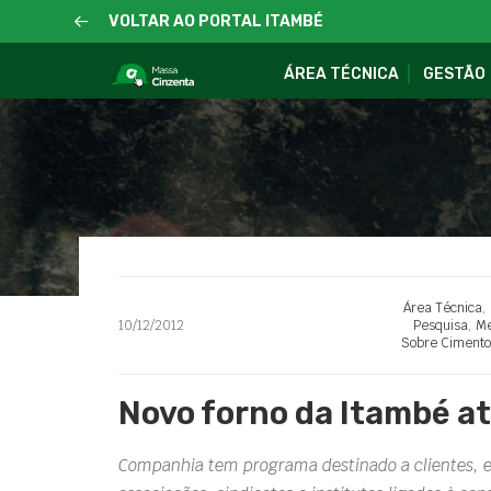
VOLTAR AO PORTAL ITAMBÉ
ÁREA TÉCNICA
GESTÃO
Área Técnica
,
10/12/2012
Pesquisa
,
Me
Sobre Cimento
Novo forno da Itambé atr
Companhia tem programa destinado a clientes, es