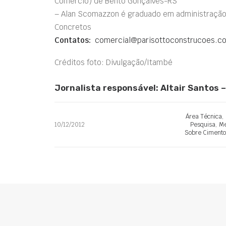
Comércio) de Bento Gonçalves-RS
– Alan Scomazzon é graduado em administração 
Concretos
Contatos:
comercial@parisottoconstrucoes.c
Créditos foto: Divulgação/Itambé
Jornalista responsável: Altair Santos
Área Técnica
,
10/12/2012
Pesquisa
,
Me
Sobre Cimento