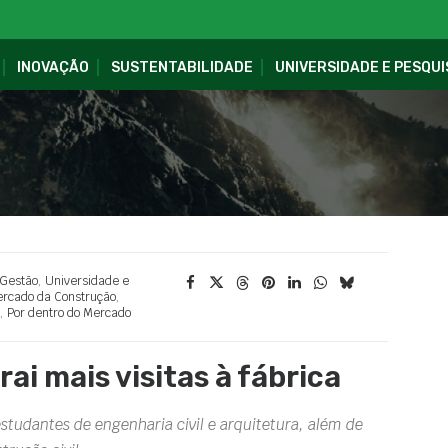
INOVAÇÃO
SUSTENTABILIDADE
UNIVERSIDADE E PESQUI
Gestão
,
Universidade e
rcado da Construção
,
,
Por dentro do Mercado
ai mais visitas à fábrica
tudantes de engenharia civil e arquitetura, além de