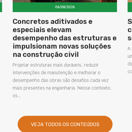
06/08/2026
Concretos aditivados e
S
especiais elevam
c
desempenho das estruturas e
s
impulsionam novas soluções
A 
na construção civil
u
di
Projetar estruturas mais duráveis, reduzir
c
intervenções de manutenção e melhorar o
desempenho das obras são desafios cada vez
mais presentes na engenharia. Nesse contexto,
os…
VEJA TODOS OS CONTEÚDOS