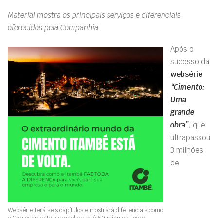
Material mostra os principais serviços e diferenciais
oferecidos pela Companhia
Após o
sucesso da
websérie
“Cimento
:
Uma
grande
obra”
,
que
ultrapassou
3 milhões
de
Websérie terá seis capítulos e mostrará diferenciais como
o Carregamento a granel em até 60 minutos, lacre