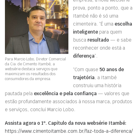
prova, ponto a ponto, que a
Itambé não é só uma
cimenteira. “É uma
escolha
inteligente
para quem
busca
resultado
— e sabe
reconhecer onde está a
diferença
”.
Para Marcio Lobo, Diretor Comercial
da Cia. de Cimento Itambé, a
websérie destaca serviços que
“Com quase
50 anos de
maximizam os resultados dos
trajetória
, a Itambé
consumidores da empresa.
construiu uma história
pautada pela
excelência e pela confiança
— valores que
estão profundamente associados à nossa marca, produtos
e serviços, conclui Marcio Lobo.
Assista agora o 1º. Capítulo da nova websérie Itambé:
https://www.cimentoitambe.com.br/faz-toda-a-diferenca/