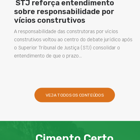
Concretos aditivados e especiais
elevam desempenho das
estruturas e impulsionam novas
soluções na construção civil
ós
Projetar estruturas mais duráveis, reduzir
intervenções de manutenção e melhorar o
desempenho das obras são desafios cada vez mais
presentes na engenharia. Nesse contexto, os…
VEJA TODOS OS CONTEÚDOS
Cimento Certo