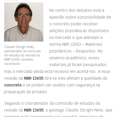
No centro dos debates está a
questão sobre a possibilidade de
o concreto poder receber
adições pozolânicas disponíveis
no mercado e que atendam a
norma NBR 12653 – Materiais
Cláudio Sbrighi Neto,
pozolânicos – Requisitos. No
coordenador da comissão
de estudos da revisão da
universo acadêmico, esses
NBR 12655: reuniões
sucessivas.
materiais já foram pesquisados,
mas o mercado ainda está receoso em aceitá-los. A nova
revisão da
NBR 12655
dirá se eles afetam a qualidade do
concreto
e se podem ser usados com segurança na
preparação do produto.
Segundo o coordenador da comissão de estudos da
revisão da
NBR 12655
, o geólogo Cláudio Sbrighi Neto, que
também já foi protagonista nas revisões anteriores da