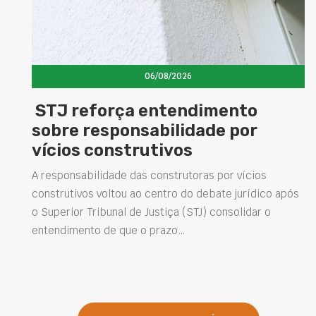
06/08/2026
to
Concretos aditivados e esp
por
elevam desempenho das
estruturas e impulsionam 
soluções na construção civ
vícios
urídico após
Projetar estruturas mais duráveis, reduzir
lidar o
intervenções de manutenção e melhorar o
desempenho das obras são desafios cada ve
presentes na engenharia. Nesse contexto, o