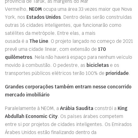
província de
Taruk
, às margens do Mar
Vermelho,
NEOM
ocupa uma área 33 vezes maior que Nova
York, nos
Estados Unidos
.
Dentro delas serão construídas
outras 16 cidades inteligentes, que funcionarão como
satélites da metrópole. Entre elas,
a
mais
ousad
a
é
a
The
Line
. O projeto lançado no começo de 2021
prevê uma cidade linear, com extensão de
170
quilômetros
. Nela
não haverá espaço
para nenhum
veículo
movido à combustão. O pedestre, as
bicicletas
e os
transportes públicos elétricos terão 100% de
prioridade
.
Grandes corporações também entram nesse concorrido
mercado imobiliário
Paralelamente à NEOM, a
Arábia Saudita
constrói a
King
Abdullah Economic City
.
Os
países árabes
competem
entre si por
projetos de cidades inteligentes. Os Emirados
Árabes Unidos
estão finalizando dentro da