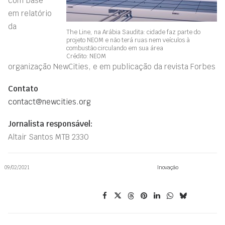
com base
em relatório
da
The Line, na Arábia Saudita: cidade faz parte do
projeto NEOM e não terá ruas nem veículos à
combustão circulando em sua área
Crédito: NEOM
organizaç
ão
NewCities
, e em publicação da revista Forbes
Contato
contact@newcities.org
Jornalista responsável:
Altair Santos MTB 2330
09/02/2021
Inovação