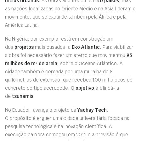
meios urbanos
. As obras acontecem em
40 países
, mas
as nações localizadas no Oriente Médio e na Ásia lideram o
movimento, que se expande também pela África e pela
América Latina.
Na Nigéria,
por exemplo,
está em construção um
dos
projetos
mais ousados: a
Eko
Atlantic
. Para viabilizar
a
obra
foi
necessário
fazer um aterro que movimentou
95
milhões de m³
de areia
, sobre o Oceano Atlântico. A
cidade também é
cercada
por uma muralha
de 8
quilômetros de extensão, que recebeu
100 mil blocos de
concreto do tipo
accropode
.
O
objetivo
é blindá-la
de
tsunamis
.
N
o Equador,
avança o projeto da
Yachay
Tech
.
O
propósito
é
erguer uma
cidade universitária focada na
pesquisa tecnológica e na inovação científica.
A
execução
da obra
começou em 2012 e a previsão é que