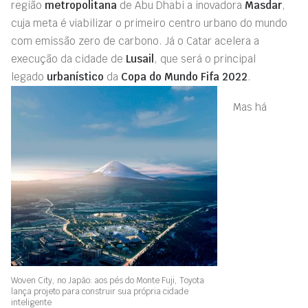
região
metropolitana
de Abu Dhabi a inovadora
Masdar
,
cuja meta
é viabilizar o
primeiro centro urbano do mundo
com emissão zero de carbono.
Já o
Catar
acelera a
execução d
a cidade de
Lusail
, que será o principal
legado
urbanístico
da
Copa do Mundo Fifa 2022
.
Mas há
Woven City, no Japão: aos pés do Monte Fuji, Toyota
lança projeto para construir sua própria cidade
inteligente