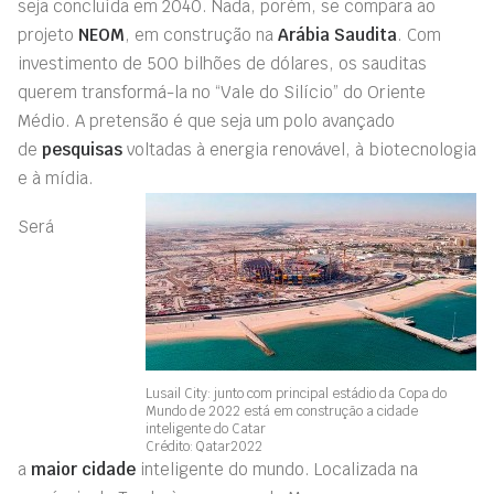
seja concluída em 2040.
Nada, porém, se compara ao
projeto
NEOM
, em construção na
Arábia Saudita
.
Com
investimento de 500 bilhões de dólares, os sauditas
querem transform
á-la
no
“
Vale do Silício
” do Oriente
Médio. A pretensão é
que seja um
polo avançado
de
pesquisas
voltadas à energia renovável, à biotecnologia
e à mídia.
Será
Lusail City: junto com principal estádio da Copa do
Mundo de 2022 está em construção a cidade
inteligente do Catar
Crédito: Qatar2022
a
maior
cidade
inteligente do mundo. Localizada na