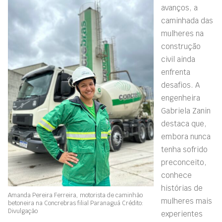
avanços, a
caminhada das
mulheres na
construção
civil ainda
enfrenta
desafios. A
engenheira
Gabriela Zanin
destaca que,
embora nunca
tenha sofrido
preconceito,
conhece
histórias de
Amanda Pereira Ferreira, motorista de caminhão
mulheres mais
betoneira na Concrebras filial Paranaguá Crédito:
Divulgação
experientes