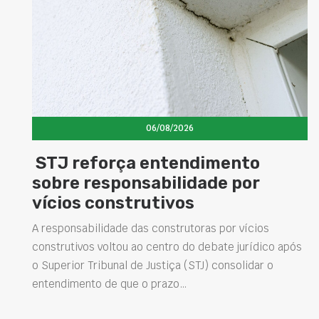
06/08/2026
to
Concretos aditivados e esp
por
elevam desempenho das
estruturas e impulsionam 
soluções na construção civ
vícios
urídico após
Projetar estruturas mais duráveis, reduzir
lidar o
intervenções de manutenção e melhorar o
desempenho das obras são desafios cada ve
presentes na engenharia. Nesse contexto, o