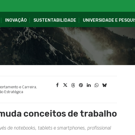
INOVAÇÃO
SUSTENTABILIDADE
UNIVERSIDADE E PESQUI
ortamento e Carreira
,
ão Estratégica
 muda conceitos de trabalho
vés de notebooks, tablets e smartphones, profissional