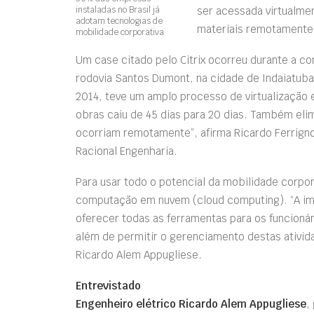
instaladas no Brasil já
ser acessada virtualme
adotam tecnologias de
materiais remotamente”
mobilidade corporativa
Um case citado pelo Citrix ocorreu durante a c
rodovia Santos Dumont, na cidade de Indaiatu
2014, teve um amplo processo de virtualização 
obras caiu de 45 dias para 20 dias. Também el
ocorriam remotamente”, afirma Ricardo Ferrigno
Racional Engenharia.
Para usar todo o potencial da mobilidade corpo
computação em nuvem (cloud computing). “A im
oferecer todas as ferramentas para os funcion
além de permitir o gerenciamento destas ativida
Ricardo Alem Appugliese.
Entrevistado
Engenheiro elétrico Ricardo Alem Appugliese
,