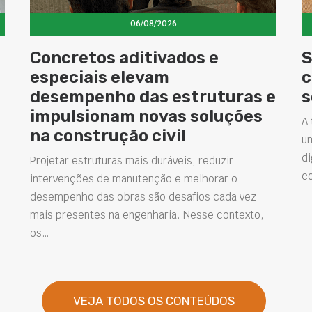
06/08/2026
Concretos aditivados e
S
especiais elevam
c
desempenho das estruturas e
s
impulsionam novas soluções
A 
na construção civil
u
di
Projetar estruturas mais duráveis, reduzir
c
intervenções de manutenção e melhorar o
desempenho das obras são desafios cada vez
mais presentes na engenharia. Nesse contexto,
os…
VEJA TODOS OS CONTEÚDOS