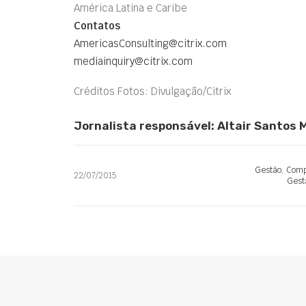
América Latina e Caribe
Contatos
AmericasConsulting@citrix.com
mediainquiry@citrix.com
Créditos Fotos: Divulgação/Citrix
Jornalista responsável: Altair Santos
Gestão
,
Comp
22/07/2015
Gest