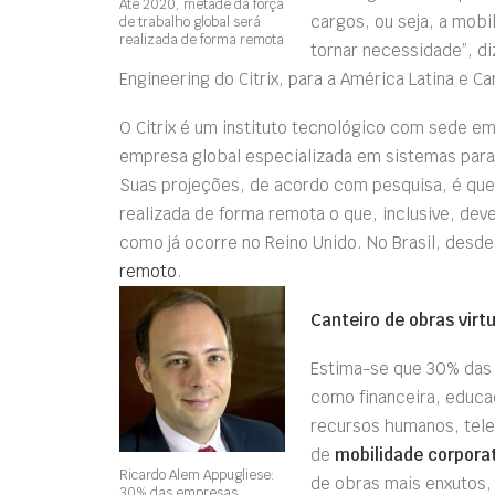
Até 2020, metade da força
cargos, ou seja, a mobi
de trabalho global será
realizada de forma remota
tornar necessidade”, d
Engineering do Citrix, para a América Latina e Ca
O Citrix é um instituto tecnológico com sede em
empresa global especializada em sistemas para
Suas projeções, de acordo com pesquisa, é que
realizada de forma remota o que, inclusive, deve
como já ocorre no Reino Unido. No Brasil, desd
remoto
.
Canteiro de obras virtu
Estima-se que 30% das 
como financeira, educac
recursos humanos, tele
de
mobilidade corpora
Ricardo Alem Appugliese:
de obras mais enxutos,
30% das empresas