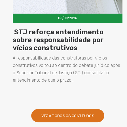
06/08/2026
Concretos aditivados e especiais
elevam desempenho das
estruturas e impulsionam novas
soluções na construção civil
s
Projetar estruturas mais duráveis, reduzir
intervenções de manutenção e melhorar o
desempenho das obras são desafios cada vez mais
presentes na engenharia. Nesse contexto, os…
VEJA TODOS OS CONTEÚDOS