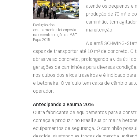
atende os pequenos e 
produção de 70 m³ e co
caminhão, tem agitador
Evolução dos
manutenção.
equipamentos foi exposta
na recente edição da M&T
Expo 2015
A alemã SCHWING-Stette
capaz de transportar até 10 m³ de concreto. O 
abrasiva ao concreto, prolongando a vida útil d
gerações de caminhões para diversas condições 
nos cubos dos eixos traseiros e é indicado pa
e betoneira. O veículo tem caixa de câmbio auto
operador.
Antecipando a Bauma 2016
Outra fabricante de equipamentos para a const
começa a produzir no Brasil sua primeira betone
equipamentos de segurança. O caminhão possui 
descida, ajustando as trocas de marcha, evitan