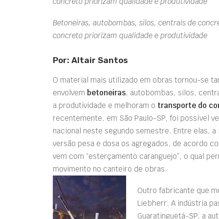
concreto priorizam qualidade e produtividade
Betoneiras, autobombas, silos, centrais de conc
concreto priorizam qualidade e produtividade
Por: Altair Santos
O material mais utilizado em obras tornou-se 
envolvem
betoneiras
, autobombas, silos, centr
a produtividade e melhoram o
transporte do co
recentemente, em São Paulo-SP, foi possível v
nacional neste segundo semestre. Entre elas, a
versão pesa e dosa os agregados, de acordo co
vem com “esterçamento caranguejo”, o qual permi
movimento no canteiro de obras.
Outro fabricante que m
Liebherr. A indústria p
Guaratinguetá-SP, a au