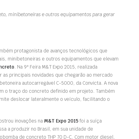
reto, minibetoneiras e outros equipamentos para gerar
também protagonista de avanços tecnológicos que
ais, minibetoneiras e outros equipamentos que elevam
ncreto
. Na 9ª Feira M&T Expo 2015, realizada
er as principais novidades que chegarão ao mercado
 betoneira autocarregável C-5000, da Convicta. A nova
m o traço do concreto definido em projeto. Também
te deslocar lateralmente o veículo, facilitando o
ostrou inovações na
M&T Expo 2015
foi a suíça
assa a produzir no Brasil, em sua unidade de
tobomba de concreto THP 70 D-C. Com motor diesel,