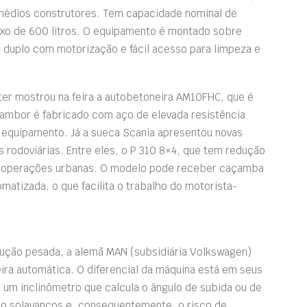
médios construtores. Tem capacidade nominal de
xo de 600 litros. O equipamento é montado sobre
 duplo com motorização e fácil acesso para limpeza e
r mostrou na feira a autobetoneira AM10FHC, que é
tambor é fabricado com aço de elevada resistência
o equipamento. Já a sueca Scania apresentou novas
rodoviárias. Entre eles, o P 310 8×4, que tem redução
ra operações urbanas. O modelo pode receber caçamba
matizada, o que facilita o trabalho do motorista-
rução pesada, a alemã MAN (subsidiária Volkswagen)
ira automática. O diferencial da máquina está em seus
um inclinômetro que calcula o ângulo de subida ou de
do solavancos e, consequentemente, o risco de