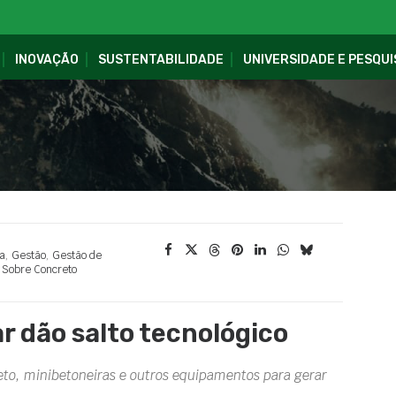
INOVAÇÃO
SUSTENTABILIDADE
UNIVERSIDADE E PESQUI
a
,
Gestão
,
Gestão de
,
Sobre Concreto
r dão salto tecnológico
reto, minibetoneiras e outros equipamentos para gerar