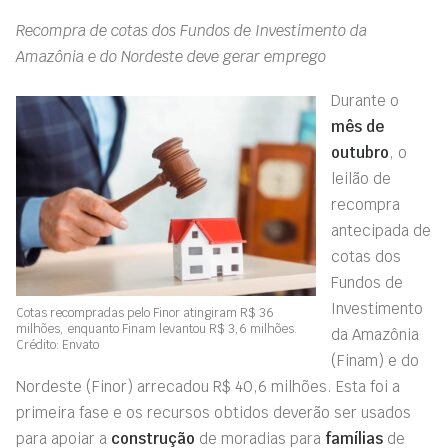
Recompra de cotas dos Fundos de Investimento da
Amazônia e do Nordeste deve gerar emprego
Durante o
mês de
outubro
, o
leilão de
recompra
antecipada de
cotas dos
Fundos de
Investimento
Cotas recompradas pelo Finor atingiram R$ 36
milhões, enquanto Finam levantou R$ 3,6 milhões.
da Amazônia
Crédito: Envato
(Finam) e do
Nordeste (Finor) arrecadou R$ 40,6 milhões. Esta foi a
primeira fase e os recursos obtidos deverão ser usados
para apoiar a
construção
de moradias para
famílias
de