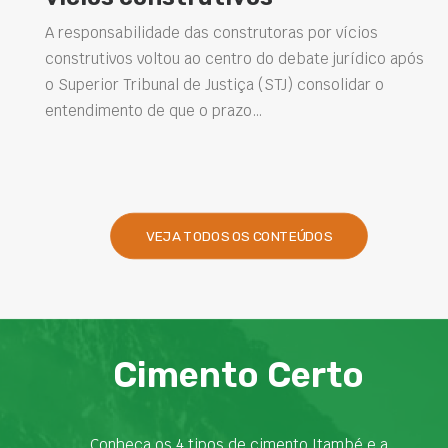
soluções na construção civ
vícios
urídico após
Projetar estruturas mais duráveis, reduzir
lidar o
intervenções de manutenção e melhorar o
desempenho das obras são desafios cada ve
presentes na engenharia. Nesse contexto, o
VEJA TODOS OS CONTEÚDOS
Cimento Certo
Conheça os 4 tipos de cimento Itambé e a