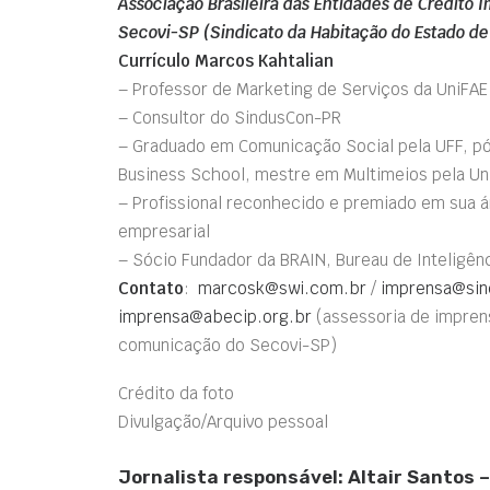
Associação Brasileira das Entidades de Crédito 
Secovi-SP (Sindicato da Habitação do Estado de
Currículo Marcos Kahtalian
– Professor de Marketing de Serviços da UniFAE 
– Consultor do SindusCon-PR
– Graduado em Comunicação Social pela UFF, p
Business School, mestre em Multimeios pela U
– Profissional reconhecido e premiado em sua á
empresarial
– Sócio Fundador da BRAIN, Bureau de Inteligênc
Contato
:
marcosk@swi.com.br
/
imprensa@sin
imprensa@abecip.org.br
(assessoria de impren
comunicação do Secovi-SP)
Crédito da foto
Divulgação/Arquivo pessoal
Jornalista responsável: Altair Santos