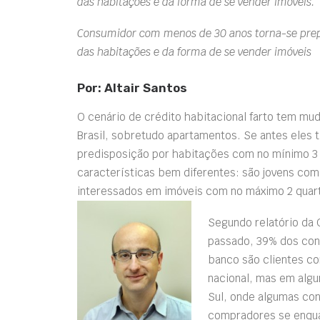
das habitações e da forma de se vender imóveis.
Consumidor com menos de 30 anos torna-se prep
das habitações e da forma de se vender imóveis
Por: Altair Santos
O cenário de crédito habitacional farto tem mu
Brasil, sobretudo apartamentos. Se antes eles t
predisposição por habitações com no mínimo 3
características bem diferentes: são jovens com
interessados em imóveis com no máximo 2 quar
Segundo relatório da 
passado, 39% dos co
banco são clientes c
nacional, mas em algu
Sul, onde algumas con
compradores se enqua