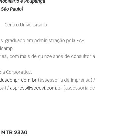
Imobiliário e Poupança
 São Paulo)
– Centro Universitário
ós-graduado em Administração pela FAE
nicamp
rea, com mais de quinze anos de consultoria
ia Corporativa.
dusconpr.com.br
(assessoria de imprensa) /
sa) /
aspress@secovi.com.br
(assessoria de
 – MTB 2330