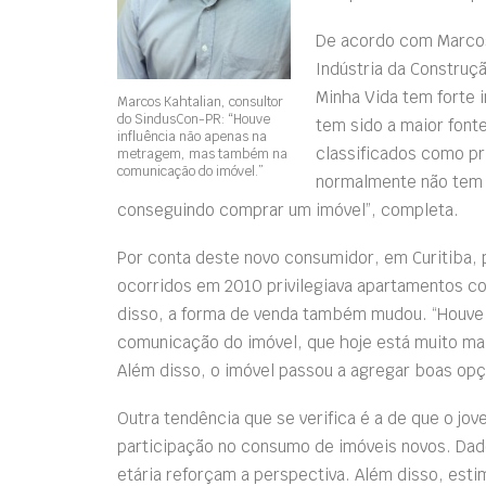
De acordo com Marcos
Indústria da Construç
Minha Vida tem forte 
Marcos Kahtalian, consultor
do SindusCon-PR: “Houve
tem sido a maior font
influência não apenas na
classificados como pri
metragem, mas também na
comunicação do imóvel.”
normalmente não tem 
conseguindo comprar um imóvel”, completa.
Por conta deste novo consumidor, em Curitiba,
ocorridos em 2010 privilegiava apartamentos c
disso, a forma de venda também mudou. “Houve
comunicação do imóvel, que hoje está muito mais
Além disso, o imóvel passou a agregar boas opçõ
Outra tendência que se verifica é a de que o j
participação no consumo de imóveis novos. Dado
etária reforçam a perspectiva. Além disso, es