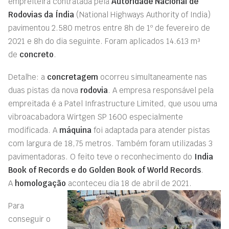
empreiteira contratada pela
Autoridade Nacional de
Rodovias da Índia
(National Highways Authority of India)
pavimentou 2.580 metros entre 8h de 1º de fevereiro de
2021 e 8h do dia seguinte. Foram aplicados 14.613 m³
de
concreto
.
Detalhe: a
concretagem
ocorreu simultaneamente nas
duas pistas da nova
rodovia
. A empresa responsável pela
empreitada é a Patel Infrastructure Limited, que usou uma
vibroacabadora Wirtgen SP 1600 especialmente
modificada. A
máquina
foi adaptada para atender pistas
com largura de 18,75 metros. Também foram utilizadas 3
pavimentadoras. O feito teve o reconhecimento do
India
Book of Records e do Golden Book of World Records
.
A
homologação
aconteceu dia 18 de abril de 2021.
Para
conseguir o