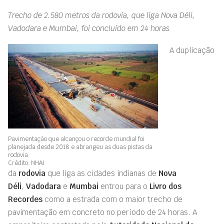
Trecho de 2.580 metros da rodovia, que liga Nova Déli,
Vadodara e Mumbai, foi concluído em 24 horas
A duplicação
Pavimentação que alcançou o recorde mundial foi
planejada desde 2018 e abrangeu as duas pistas da
rodovia
Crédito: NHAI
da
rodovia
que liga as cidades indianas de
Nova
Déli
,
Vadodara
e
Mumbai
entrou para o
Livro dos
Recordes
como a estrada com o maior trecho de
pavimentação em concreto no período de 24 horas. A