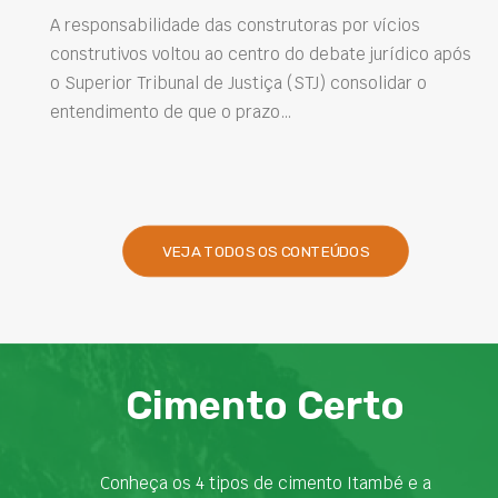
soluções na 
e das construtoras por vícios
ou ao centro do debate jurídico após
Projetar estruturas m
l de Justiça (STJ) consolidar o
intervenções de man
que o prazo…
desempenho das obra
presentes na engenha
VEJA TODOS OS CONTEÚDOS
Cimento Certo
Conheça os 4 tipos de cimento Itambé e a