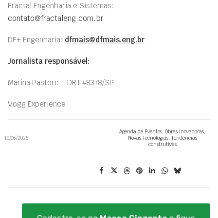
Fractal Engenharia e Sistemas:
contato@fractaleng.com.br
DF+ Engenharia:
dfmais@dfmais.eng.br
Jornalista responsável:
Marina Pastore – DRT 48378/SP
Vogg Experience
Agenda de Eventos
,
Obras Inovadoras
,
10/06/2026
Novas Tecnologias
,
Tendências
construtivas