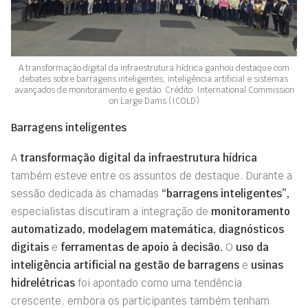
A transformação digital da infraestrutura hídrica ganhou destaque com
debates sobre barragens inteligentes, inteligência artificial e sistemas
avançados de monitoramento e gestão. Crédito: International Commission
on Large Dams (ICOLD)
Barragens inteligentes
A
transformação digital da infraestrutura hídrica
também esteve entre os assuntos de destaque. Durante a
sessão dedicada às chamadas
“barragens inteligentes”,
especialistas discutiram a integração de
monitoramento
automatizado, modelagem matemática, diagnósticos
digitais
e
ferramentas de apoio à decisão.
O
uso da
inteligência artificial na gestão de barragens
e
usinas
hidrelétricas
foi apontado como uma tendência
crescente, embora os participantes também tenham