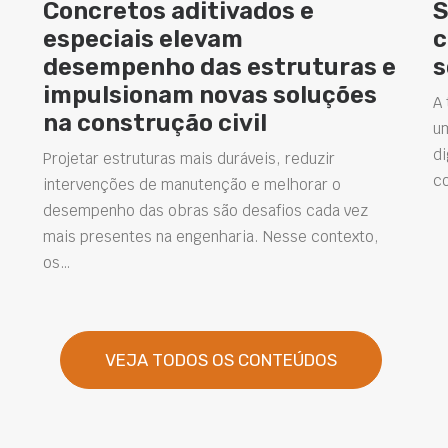
Concretos aditivados e
S
especiais elevam
c
desempenho das estruturas e
s
impulsionam novas soluções
A 
na construção civil
u
di
Projetar estruturas mais duráveis, reduzir
c
intervenções de manutenção e melhorar o
desempenho das obras são desafios cada vez
mais presentes na engenharia. Nesse contexto,
os…
VEJA TODOS OS CONTEÚDOS