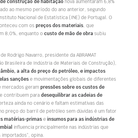
 de construção de habitação
nova aumentaram 6,8%
ado ao mesmo período do ano anterior, segundo
nstituto Nacional de Estatística (INE) de Portugal. O
onteceu com os
preços dos materiais
, que
m 8,0%, enquanto o
custo de mão de obra
subiu
 de Rodrigo Navarro, presidente da ABRAMAT
o Brasileira de Indústria de Materiais de Construção),
câmbio, a alta do preço do petróleo, e impactos
elas sanções
e movimentações globais de diferentes
e mercados geram
pressões sobre os custos de
e contribuem para
desequilibrar as cadeias de
erteza ainda no cenário e faltam estimativas das
o preço do barril de petróleo sem dúvidas é um fator
as matérias-primas
e
insumos para as indústrias de
ambial
influencia principalmente nas indústrias que
 importados”, opina.