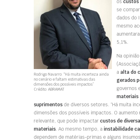
os
custos
se compar
dados do I
mesmo ac
aumentara
5,1%.
Na opinião
(Associaçã
a
alta do 
Rodrigo Navarro: “Há muita incerteza ainda
no cenário e faltam estimativas das
gerados p
dimensões dos possíveis impactos”
governos 
Crédito: ABRAMAT
materiais
suprimentos
de diversos setores. “Há muita inc
dimensões dos possíveis impactos. O aumento n
relevante, que pode impactar
custos de divers
materiais
. Ao mesmo tempo, a
instabilidade c
dependem de matérias-primas e alguns insumos