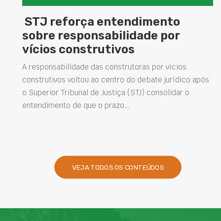
força entendimento
Concretos
esponsabilidade por
elevam d
construtivos
estrutur
soluções 
lidade das construtoras por vícios
 voltou ao centro do debate jurídico após
Projetar estrutu
ribunal de Justiça (STJ) consolidar o
intervenções d
o de que o prazo…
desempenho das
presentes na en
VEJA TODOS OS CONTEÚDOS