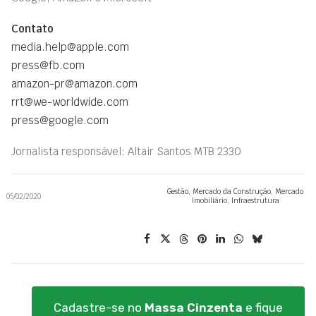
Contato
media.help@apple.com
press@fb.com
amazon-pr@amazon.com
rrt@we-worldwide.com
press@google.com
Jornalista responsável: Altair Santos MTB 2330
Gestão
,
Mercado da Construção
,
Mercado
05/02/2020
Imobiliário
,
Infraestrutura
Cadastre-se no
Massa Cinzenta
e fique