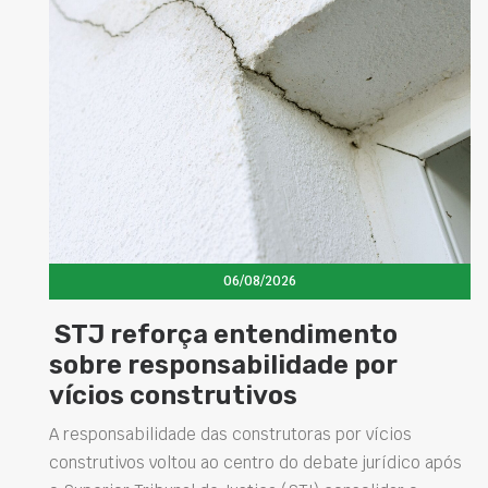
06/08/2026
to
Concretos aditivados e esp
por
elevam desempenho das
estruturas e impulsionam 
soluções na construção civ
vícios
urídico após
Projetar estruturas mais duráveis, reduzir