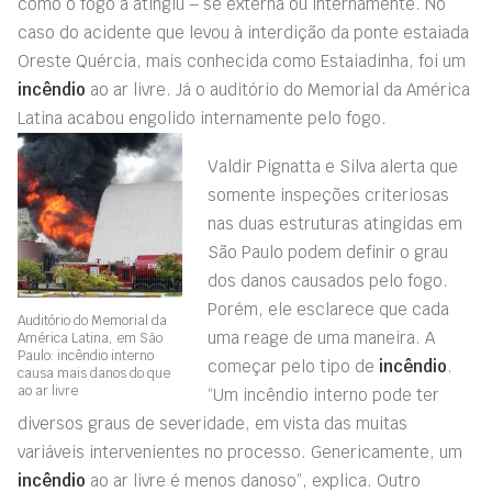
como o fogo a atingiu – se externa ou internamente. No
caso do acidente que levou à interdição da ponte estaiada
Oreste Quércia, mais conhecida como Estaiadinha, foi um
incêndio
ao ar livre. Já o auditório do Memorial da América
Latina acabou engolido internamente pelo fogo.
Valdir Pignatta e Silva alerta que
somente inspeções criteriosas
nas duas estruturas atingidas em
São Paulo podem definir o grau
dos danos causados pelo fogo.
Porém, ele esclarece que cada
Auditório do Memorial da
uma reage de uma maneira. A
América Latina, em São
Paulo: incêndio interno
começar pelo tipo de
incêndio
.
causa mais danos do que
ao ar livre
“Um incêndio interno pode ter
diversos graus de severidade, em vista das muitas
variáveis intervenientes no processo. Genericamente, um
incêndio
ao ar livre é menos danoso”, explica. Outro