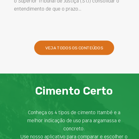
lidar o
intervenções de manutenção e melhorar o
desempenho das obras são desafios cada ve
presentes na engenharia. Nesse contexto, o
VEJA TODOS OS CONTEÚDOS
Cimento Certo
Conheça os 4 tipos de cimento Itambé e a
melhor indicação de uso para argamassa e
concreto.
Use nosso aplicativo para comparar e escolher o