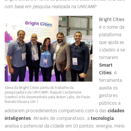
com base em pesquisa realizada na UNICAMP
Bright Cities
é o nome da
plataforma
que ajuda as
cidades a se
tornarem
Smart
Cities
. A
ferramenta
auxilia os
Ideia da Bright Cities partiu do trabalho da
pesquisadora da UNICAMP, Raquel Cardamone
gestores
(centro) e foi desenvolvida pela Action Labs, de Paulo
Renato Oliveira (dir.)
públicos a
adotarem procedimentos compatíveis com o das
cidades
inteligentes
. Através de comparativos, a
tecnologia
analisa o potencial da cidade em 10 pontos: energia, meio