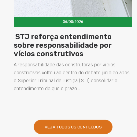
06/08/2026
Concretos aditivados e especia
elevam desempenho das
estruturas e impulsionam nova
soluções na construção civil
 após
Projetar estruturas mais duráveis, reduzir
intervenções de manutenção e melhorar o
desempenho das obras são desafios cada vez mais
presentes na engenharia. Nesse contexto, os…
VEJA TODOS OS CONTEÚDOS