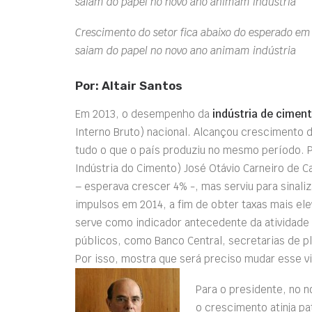
saiam do papel no novo ano animam indústria
Crescimento do setor fica abaixo do esperado em
saiam do papel no novo ano animam indústria
Por: Altair Santos
Em 2013, o desempenho da
indústria de cimen
Interno Bruto) nacional. Alcançou crescimento 
tudo o que o país produziu no mesmo período. 
Indústria do Cimento) José Otávio Carneiro de Ca
– esperava crescer 4% -, mas serviu para sinali
impulsos em 2014, a fim de obter taxas mais e
serve como indicador antecedente da atividade
públicos, como Banco Central, secretarias de p
Por isso, mostra que será preciso mudar esse vi
Para o presidente, no n
o crescimento atinja p