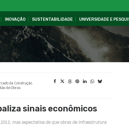
INOVAÇÃO
SUSTENTABILIDADE
UNIVERSIDADE E PESQUI
cado da Construção
,
tão de Obras
aliza sinais econômicos
 2013, mas expectativa de que obras de infraestrutura