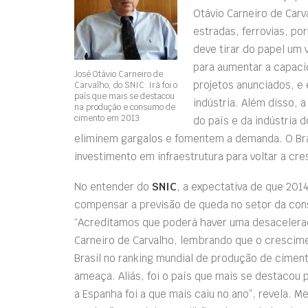
Otávio Carneiro de Car
estradas, ferrovias, por
deve tirar do papel um
para aumentar a capaci
José Otávio Carneiro de
projetos anunciados, e
Carvalho, do SNIC: Irã foi o
país que mais se destacou
indústria. Além disso, 
na produção e consumo de
cimento em 2013
do país e da indústria
eliminem gargalos e fomentem a demanda. O Bra
investimento em infraestrutura para voltar a cres
No entender do
SNIC
, a expectativa de que 201
compensar a previsão de queda no setor da const
“Acreditamos que poderá haver uma desaceleraç
Carneiro de Carvalho, lembrando que o crescim
Brasil no ranking mundial de produção de ciment
ameaça. Aliás, foi o país que mais se destacou
a Espanha foi a que mais caiu no ano”, revela. M