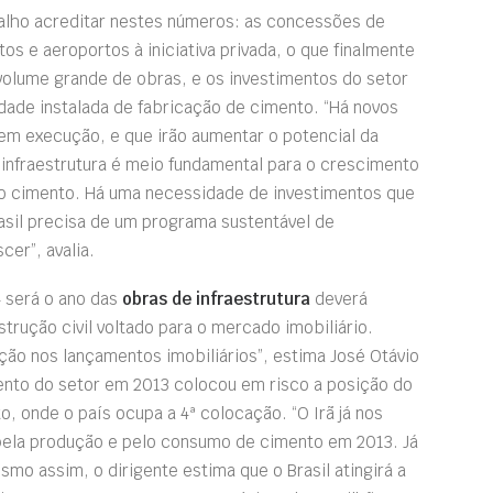
valho acreditar nestes números: as concessões de
tos e aeroportos à iniciativa privada, o que finalmente
 volume grande de obras, e os investimentos do setor
dade instalada de fabricação de cimento. “Há novos
 em execução, e que irão aumentar o potencial da
a infraestrutura é meio fundamental para o crescimento
 do cimento. Há uma necessidade de investimentos que
sil precisa de um programa sustentável de
cer”, avalia.
4 será o ano das
obras de infraestrutura
deverá
rução civil voltado para o mercado imobiliário.
ão nos lançamentos imobiliários”, estima José Otávio
ento do setor em 2013 colocou em risco a posição do
o, onde o país ocupa a 4ª colocação. “O Irã já nos
 pela produção e pelo consumo de cimento em 2013. Já
esmo assim, o dirigente estima que o Brasil atingirá a