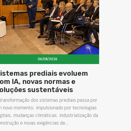
06/08/2026
istemas prediais evoluem
om IA, novas normas e
oluções sustentáveis
transformação dos sistemas prediais passa por
m novo momento, impulsionado por tecnologias
gitais, mudanças climáticas, industrialização da
onstrução e novas exigências de…