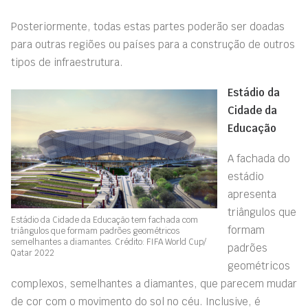
Posteriormente, todas estas partes poderão ser doadas
para outras regiões ou países para a construção de outros
tipos de infraestrutura.
Estádio da
Cidade da
Educação
A fachada do
estádio
apresenta
triângulos que
Estádio da Cidade da Educação tem fachada com
formam
triângulos que formam padrões geométricos
semelhantes a diamantes. Crédito: FIFA World Cup/
padrões
Qatar 2022
geométricos
complexos, semelhantes a diamantes, que parecem mudar
de cor com o movimento do sol no céu. Inclusive, é