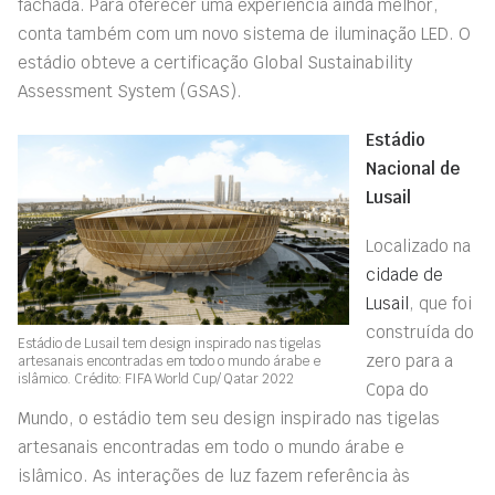
fachada. Para oferecer uma experiência ainda melhor,
conta também com um novo sistema de iluminação LED. O
estádio obteve a certificação Global Sustainability
Assessment System (GSAS).
Estádio
Nacional de
Lusail
Localizado na
cidade de
Lusail
, que foi
construída do
Estádio de Lusail tem design inspirado nas tigelas
zero para a
artesanais encontradas em todo o mundo árabe e
islâmico. Crédito: FIFA World Cup/ Qatar 2022
Copa do
Mundo, o estádio tem seu design inspirado nas tigelas
artesanais encontradas em todo o mundo árabe e
islâmico. As interações de luz fazem referência às