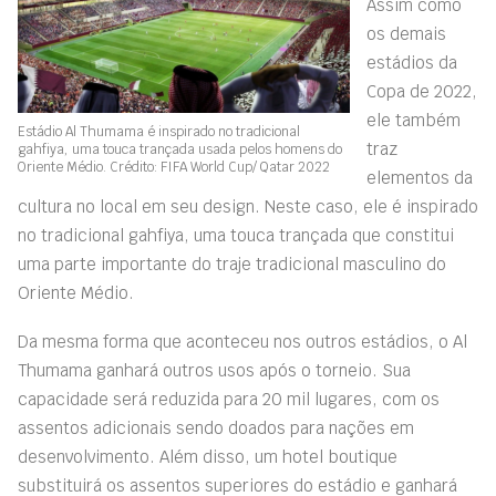
Assim como
os demais
estádios da
Copa de 2022,
ele também
Estádio Al Thumama é inspirado no tradicional
traz
gahfiya, uma touca trançada usada pelos homens do
Oriente Médio. Crédito: FIFA World Cup/ Qatar 2022
elementos da
cultura no local em seu design. Neste caso, ele é inspirado
no tradicional gahfiya, uma touca trançada que constitui
uma parte importante do traje tradicional masculino do
Oriente Médio.
Da mesma forma que aconteceu nos outros estádios, o Al
Thumama ganhará outros usos após o torneio. Sua
capacidade será reduzida para 20 mil lugares, com os
assentos adicionais sendo doados para nações em
desenvolvimento. Além disso, um hotel boutique
substituirá os assentos superiores do estádio e ganhará