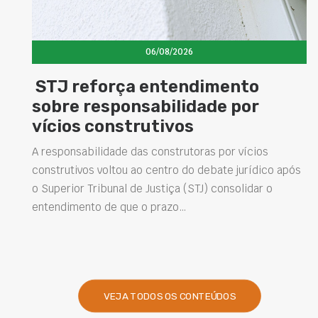
06/08/2026
mento
Concretos aditivados e 
de por
elevam desempenho da
estruturas e impulsion
soluções na construção 
 por vícios
bate jurídico após
Projetar estruturas mais duráveis, reduz
 consolidar o
intervenções de manutenção e melhora
desempenho das obras são desafios ca
presentes na engenharia. Nesse contex
VEJA TODOS OS CONTEÚDOS