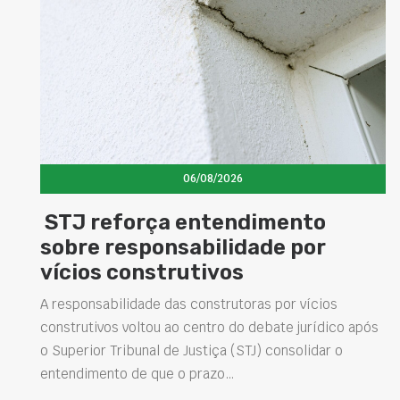
06/08/2026
ça entendimento
Concretos ad
onsabilidade por
elevam dese
strutivos
estruturas e
soluções na 
e das construtoras por vícios
ou ao centro do debate jurídico após
Projetar estruturas m
l de Justiça (STJ) consolidar o
intervenções de man
que o prazo…
desempenho das obra
presentes na engenha