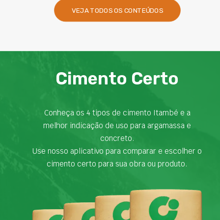
VEJA TODOS OS CONTEÚDOS
Cimento Certo
Conheça os 4 tipos de cimento Itambé e a
06/08/2026
melhor indicação de uso para argamassa e
concreto.
STJ reforça entendimento
Use nosso aplicativo para comparar e escolher o
sobre responsabilidade por
cimento certo para sua obra ou produto.
vícios construtivos
A responsabilidade das construtoras por vícios
construtivos voltou ao centro do debate jurídico após
o Superior Tribunal de Justiça (STJ) consolidar o