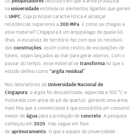
Os
pesquisadores
descobriram que a areia produzida
na
universidade
estimula os elementos ligantes que geram
o
UHPC
, cuja principal característica é alcançar
resistências superiores a
200 MPa
. E como se chegou a
esse material? Cingapura é um arquipélago de quase 60
ilhas. A escassez de território faz com que os resíduos
das
construções
, assim como restos de escavações de
túneis, sejam lançados ao mar para gerar aterros. Com o
passar do tempo, esse material se
transforma
no que o
estudo definiu como
“argila residual”
.
Nos laboratórios da
Universidade Nacional de
Cingapura
, a argila foi dessalinizada, aquecida a 700 °C e
misturada com areia de pó de quartzo, gerando uma areia
mais fina que a convencional e que possibilita um consumo
menor de
água
para a produção de
concreto
. A pesquisa
começou em
2020
, mas segue em fase
de
aprimoramento
. O que a equipe da Universidade