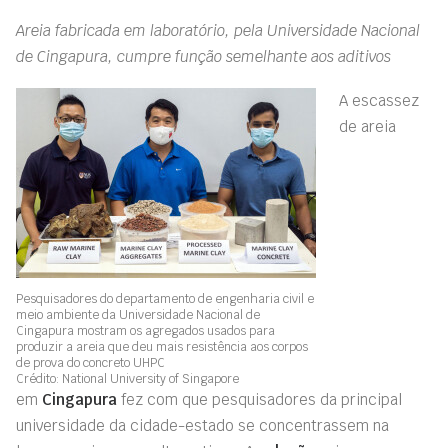
Areia fabricada em laboratório, pela Universidade Nacional
de Cingapura, cumpre função semelhante aos aditivos
A escassez
de areia
Pesquisadores do departamento de engenharia civil e
meio ambiente da Universidade Nacional de
Cingapura mostram os agregados usados para
produzir a areia que deu mais resistência aos corpos
de prova do concreto UHPC
Crédito: National University of Singapore
em
Cingapura
fez com que pesquisadores da principal
universidade da cidade-estado se concentrassem na