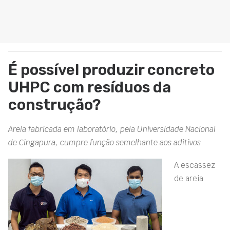
É possível produzir concreto
UHPC com resíduos da
construção?
Areia fabricada em laboratório, pela Universidade Nacional
de Cingapura, cumpre função semelhante aos aditivos
A escassez
de areia