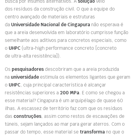
busca por insumos alternativos. A
solução
veio
dos resíduos da construção civil. O que a equipe do
centro avançado de materiais e estruturas
da
Universidade Nacional de Cingapura
não esperava é
que a areia desenvolvida em laboratório cumprisse função
semelhante aos aditivos para concretos especiais, como
o
UHPC
(ultra-high performance concreto [concreto
de ultra-alta resistência]).
Os
pesquisadores
descobriram que a areia produzida
na
universidade
estimula os elementos ligantes que geram
o
UHPC
, cuja principal característica é alcançar
resistências superiores a
200 MPa
. E como se chegou a
esse material? Cingapura é um arquipélago de quase 60
ilhas. A escassez de território faz com que os resíduos
das
construções
, assim como restos de escavações de
túneis, sejam lançados ao mar para gerar aterros. Com o
passar do tempo, esse material se
transforma
no que o