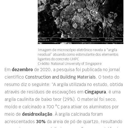
Imagem de microscópio eletrônico revela a “argila
residual” atuando como estimulante dos elementos
ligantes do concreto UHPC
Crédito: National University of Singapore
Em
dezembro
de 2020, a pesquisa foi publicada no jornal
científico
Construction and Building Materials
. O texto do
resumo diz o seguinte: “A argila utilizada no estudo, obtida
através de resíduos de escavações em
Cingapura
, é uma
argila caulinita de baixo teor (29%). O material foi seco,
moído e calcinado a 700 °C para ativar os aluminatos por
meio de
desidroxilação
. À argila calcinada foram
acrescentados
30%
da areia de pó de quartzo, resultando