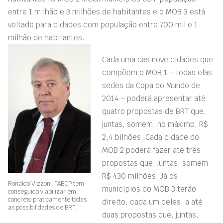
entre 1 milhão e 3 milhões de habitantes e o MOB 3 está
voltado para cidades com população entre 700 mil e 1
milhão de habitantes.
Cada uma das nove cidades que
compõem o MOB 1 – todas elas
sedes da Copa do Mundo de
2014 – poderá apresentar até
quatro propostas de BRT que,
juntas, somem, no máximo, R$
2,4 bilhões. Cada cidade do
MOB 2 poderá fazer até três
propostas que, juntas, somem
R$ 430 milhões. Já os
Ronaldo Vizzoni: “ABCP tem
municípios do MOB 3 terão
conseguido viabilizar em
concreto praticamente todas
direito, cada um deles, a até
as possibilidades de BRT.”
duas propostas que, juntas,