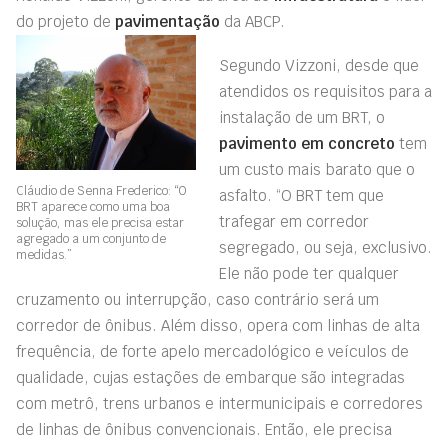
do projeto de
pavimentação
da ABCP.
Segundo Vizzoni, desde que
atendidos os requisitos para a
instalação de um BRT, o
pavimento em concreto
tem
um custo mais barato que o
Cláudio de Senna Frederico: “O
asfalto. “O BRT tem que
BRT aparece como uma boa
trafegar em corredor
solução, mas ele precisa estar
agregado a um conjunto de
segregado, ou seja, exclusivo.
medidas.”
Ele não pode ter qualquer
cruzamento ou interrupção, caso contrário será um
corredor de ônibus. Além disso, opera com linhas de alta
frequência, de forte apelo mercadológico e veículos de
qualidade, cujas estações de embarque são integradas
com metrô, trens urbanos e intermunicipais e corredores
de linhas de ônibus convencionais. Então, ele precisa