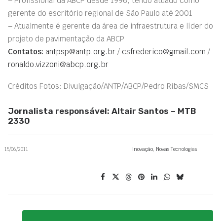
– Profissional da ABCP desde 1996, tendo atuado como
gerente do escritório regional de São Paulo até 2001
– Atualmente é gerente da área de infraestrutura e líder do
projeto de pavimentação da ABCP
Contatos:
antpsp@antp.org.br
/
csfrederico@gmail.com
/
ronaldo.vizzoni@abcp.org.br
Créditos Fotos: Divulgação/ANTP/ABCP/Pedro Ribas/SMCS
Jornalista responsável: Altair Santos – MTB
2330
15/06/2011
Inovação
,
Novas Tecnologias