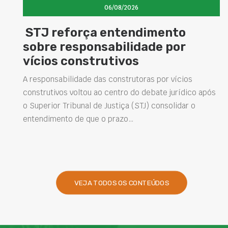
06/08/2026
STJ reforça entendimento
sobre responsabilidade por
vícios construtivos
A responsabilidade das construtoras por vícios
construtivos voltou ao centro do debate jurídico após
P
o Superior Tribunal de Justiça (STJ) consolidar o
i
entendimento de que o prazo…
d
p
VEJA TODOS OS CONTEÚDOS