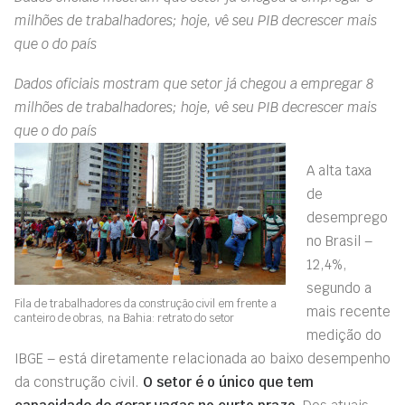
milhões de trabalhadores; hoje, vê seu PIB decrescer mais
que o do país
Dados oficiais mostram que setor já chegou a empregar 8
milhões de trabalhadores; hoje, vê seu PIB decrescer mais
que o do país
A alta taxa
de
desemprego
no Brasil –
12,4%,
segundo a
Fila de trabalhadores da construção civil em frente a
mais recente
canteiro de obras, na Bahia: retrato do setor
medição do
IBGE – está diretamente relacionada ao baixo desempenho
da construção civil.
O setor é o único que tem