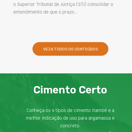
ribunal de Justiça (STJ) consolidar o
intervenções d
o de que o prazo…
desempenho das
presentes na en
VEJA TODOS OS CONTEÚDOS
Cimento Certo
Conheça os 4 tipos de cimento Itambé e a
melhor indicação de uso para argamassa e
concreto.