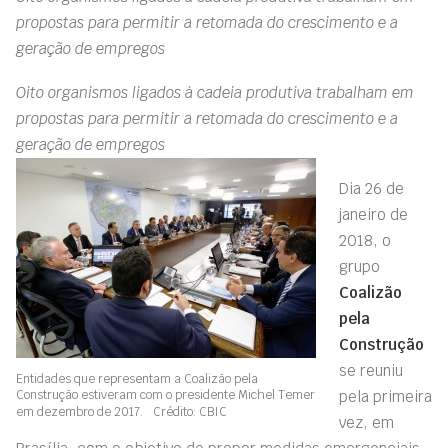
propostas para permitir a retomada do crescimento e a
geração de empregos
Oito organismos ligados à cadeia produtiva trabalham em
propostas para permitir a retomada
do crescimento e a
geração de empregos
Dia 26 de
janeiro de
2018, o
grupo
Coalizão
pela
Construção
se reuniu
Entidades que representam a Coalizão pela
Construção estiveram com o presidente Michel Temer
pela primeira
em dezembro de 2017. Crédito: CBIC
vez, em