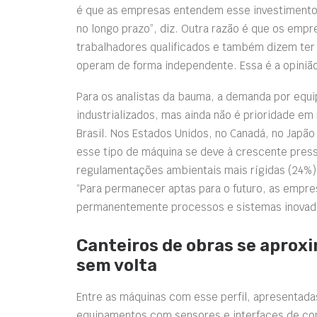
é que as empresas entendem esse investimento
no longo prazo”, diz. Outra razão é que os empr
trabalhadores qualificados e também dizem ter 
operam de forma independente. Essa é a opiniã
Para os analistas da bauma, a demanda por equi
industrializados, mas ainda não é prioridade e
Brasil. Nos Estados Unidos, no Canadá, no Japã
esse tipo de máquina se deve à crescente press
regulamentações ambientais mais rígidas (24%) 
“Para permanecer aptas para o futuro, as empr
permanentemente processos e sistemas inovador
Canteiros de obras se aprox
sem volta
Entre as máquinas com esse perfil, apresentada
equipamentos com sensores e interfaces de co