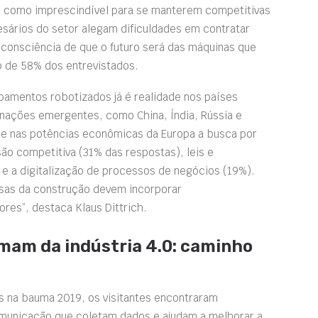
 como imprescindível para se manterem competitivas
esários do setor alegam dificuldades em contratar
consciência de que o futuro será das máquinas que
o de 58% dos entrevistados.
pamentos robotizados já é realidade nos países
m nações emergentes, como China, Índia, Rússia e
o e nas potências econômicas da Europa a busca por
ão competitiva (31% das respostas), leis e
e a digitalização de processos de negócios (19%).
esas da construção devem incorporar
es”, destaca Klaus Dittrich.
imam da indústria 4.0: caminho
s na bauma 2019, os visitantes encontraram
municação que coletam dados e ajudam a melhorar a