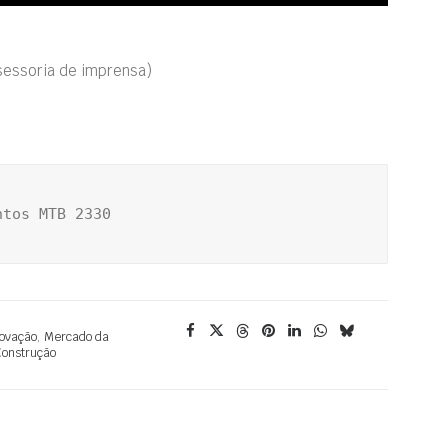
ssessoria de imprensa)
ntos MTB 2330
ovação
,
Mercado da
onstrução