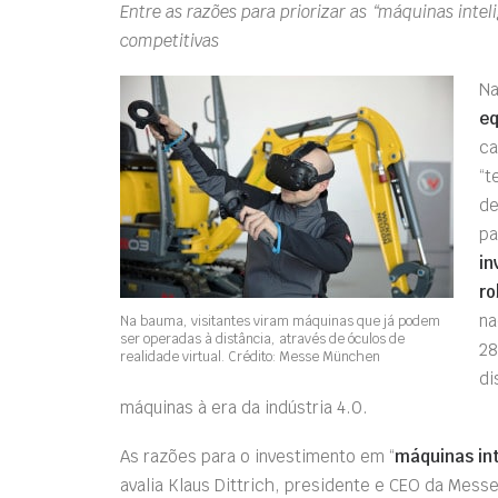
Entre as razões para priorizar as “máquinas int
competitivas
Na
eq
ca
“t
de
pa
in
ro
na
Na bauma, visitantes viram máquinas que já podem
ser operadas à distância, através de óculos de
28
realidade virtual. Crédito: Messe München
di
máquinas à era da indústria 4.0.
As razões para o investimento em “
máquinas in
avalia Klaus Dittrich, presidente e CEO da Mes