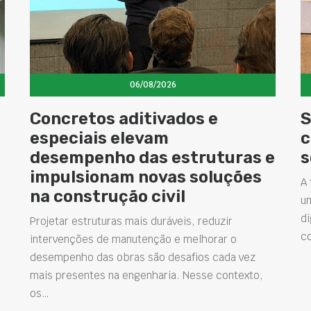
06/08/2026
Concretos aditivados e
S
especiais elevam
c
desempenho das estruturas e
s
impulsionam novas soluções
A 
na construção civil
u
di
Projetar estruturas mais duráveis, reduzir
c
intervenções de manutenção e melhorar o
desempenho das obras são desafios cada vez
mais presentes na engenharia. Nesse contexto,
os…