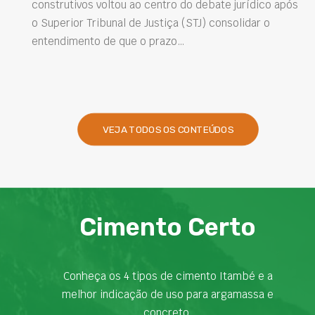
o debate jurídico após
Projetar estruturas mais duráveis, r
STJ) consolidar o
intervenções de manutenção e melh
desempenho das obras são desafio
presentes na engenharia. Nesse co
VEJA TODOS OS CONTEÚDOS
Cimento Certo
Conheça os 4 tipos de cimento Itambé e a
melhor indicação de uso para argamassa e
concreto.