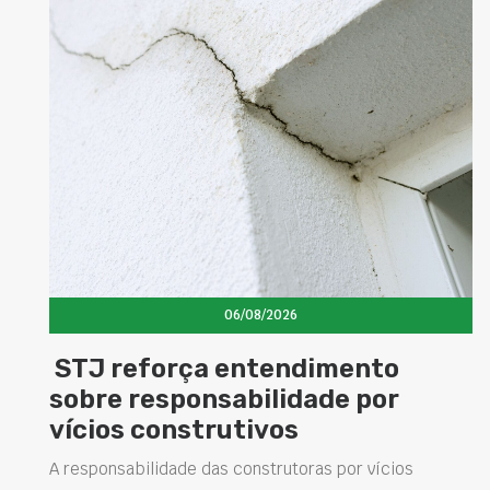
06/08/2026
dimento
Concretos aditivados
dade por
elevam desempenho 
s
estruturas e impulsi
soluções na construçã
oras por vícios