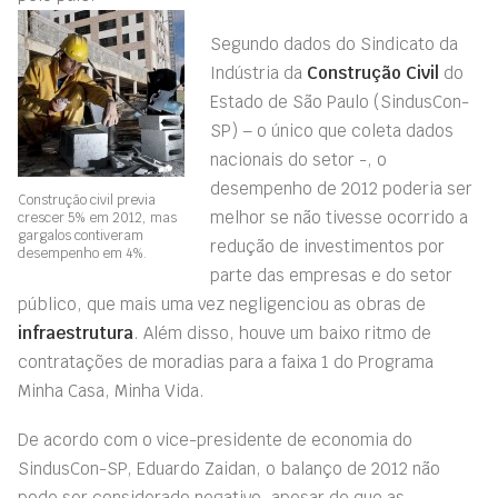
Segundo dados do Sindicato da
Indústria da
Construção Civil
do
Estado de São Paulo (SindusCon-
SP) – o único que coleta dados
nacionais do setor -, o
desempenho de 2012 poderia ser
Construção civil previa
melhor se não tivesse ocorrido a
crescer 5% em 2012, mas
gargalos contiveram
redução de investimentos por
desempenho em 4%.
parte das empresas e do setor
público, que mais uma vez negligenciou as obras de
infraestrutura
. Além disso, houve um baixo ritmo de
contratações de moradias para a faixa 1 do Programa
Minha Casa, Minha Vida.
De acordo com o vice-presidente de economia do
SindusCon-SP, Eduardo Zaidan, o balanço de 2012 não
pode ser considerado negativo, apesar de que as