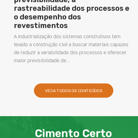
bilidade dos processos e
superfíci
mpenho dos
A busca por so
imentos
versáteis tem i
novos materiais 
ização dos sistemas construtivos tem
está o cimento
strução civil a buscar materiais capazes
 variabilidade dos processos e oferecer
ibilidade de…
VEJA TODOS OS CONTEÚDOS
Cimento Certo