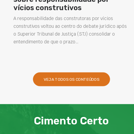
estruturas e impulsionam novas
soluções na construção civil
pós
Projetar estruturas mais duráveis, reduzir
intervenções de manutenção e melhorar o
desempenho das obras são desafios cada vez mais
presentes na engenharia. Nesse contexto, os…
VEJA TODOS OS CONTEÚDOS
Cimento Certo