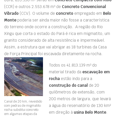
(CCR) e outros 2.553.678 m³ de
Concreto Convencional
Vibrado
(CCV). O volume de
concreto
empregado em
Belo
Monte
poderia ser ainda maior não fosse a característica
do terreno onde ocorre a construção. A região do Rio
Xingu que corta o estado do Pará é rica em migmatito, um
granito considerado de alta resistência e impermeável.
Assim, a estrutura que vai abrigar as 18 turbinas da Casa
de Força Principal foi escavada diretamente na rocha.
Todos os 41.813.139 m³ do
material tirado da
escavação em
rocha
estão indo para a
construção do canal
de 20
quilômetros de extensão, com
200 metros de largura, que levará
Canal de 20 km, revestido
a água do reservatório de 130 km²
com pedras de migmatito:
rocha substitui concreto
em direção à
usina Belo Monte
.
em algumas etapas da