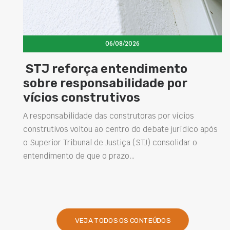
06/08/2026
 reforça entendimento
Concre
re responsabilidade por
eleva
os construtivos
estru
soluçõ
onsabilidade das construtoras por vícios
utivos voltou ao centro do debate jurídico após
Projetar e
rior Tribunal de Justiça (STJ) consolidar o
intervenç
imento de que o prazo…
desempenh
presentes
VEJA TODOS OS CONTEÚDOS