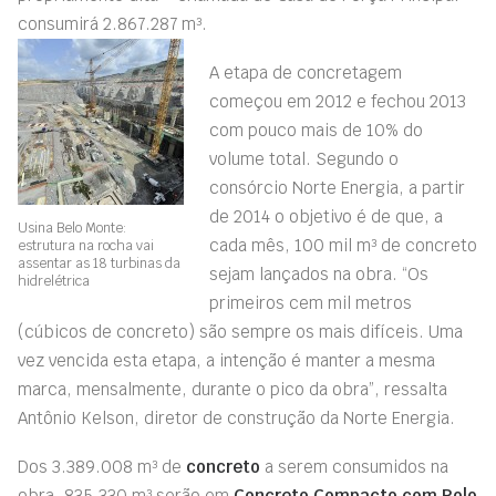
consumirá 2.867.287 m³.
A etapa de concretagem
começou em 2012 e fechou 2013
com pouco mais de 10% do
volume total. Segundo o
consórcio Norte Energia, a partir
de 2014 o objetivo é de que, a
Usina Belo Monte:
cada mês, 100 mil m³ de concreto
estrutura na rocha vai
assentar as 18 turbinas da
sejam lançados na obra. “Os
hidrelétrica
primeiros cem mil metros
(cúbicos de concreto) são sempre os mais difíceis. Uma
vez vencida esta etapa, a intenção é manter a mesma
marca, mensalmente, durante o pico da obra”, ressalta
Antônio Kelson, diretor de construção da Norte Energia.
Dos 3.389.008 m³ de
concreto
a serem consumidos na
obra, 835.330 m³ serão em
Concreto Compacto com Rolo