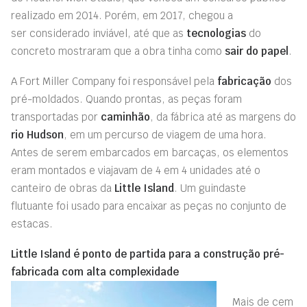
realizado em 2014.
Porém, e
m 2017
,
chegou a
ser
considerado inviável
, até que as
tecnologias
do
concreto mostraram que a obra tinha como
sair do papel
.
A Fort Miller
Company
foi responsável pela
fabricação
dos
pré-moldados. Quando prontas, as peças foram
transportadas por
caminhão
,
da fábrica até
a
s margens do
rio Hudson
, em um percurso
de viagem de uma hora.
Antes de serem embarcados em barcaças, os elementos
eram montados e viajavam de 4 em 4 unidades até o
canteiro de obras da
Little Island
. Um
guindaste
flutuante
foi usad
o para encaixa
r
as peças no conjunto de
estacas.
Little
Island
é ponto de partida para a construção pré-
fabricad
a
com alta complexidade
Mais de cem