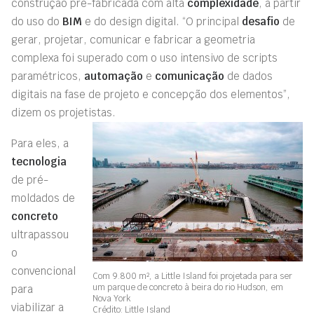
construção pré-fabricad
a
com alta
complexidade
, a partir
do uso do
BIM
e do design digital. “O principal
desafio
de
gerar, projetar, comunicar e fabricar a geometria
complexa foi superado com o uso intensivo de scripts
paramétricos,
automação
e
comunicação
de dados
digitais na fase de projeto e concepção dos elementos”,
dizem os projetistas.
Para eles, a
tecnologia
de pré-
moldados de
concreto
ultrapassou
o
convencional
Com 9.800 m², a Little Island foi projetada para ser
um parque de concreto à beira do rio Hudson, em
para
Nova York
viabilizar a
Crédito: Little Island