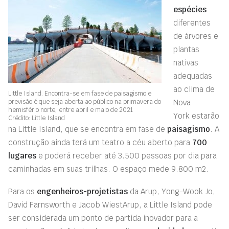
espécies
diferentes
de árvores e
plantas
nativas
adequadas
ao clima de
Little Island. Encontra-se em fase de paisagismo e
previsão é que seja aberta ao público na primavera do
Nova
hemisfério norte, entre abril e maio de 2021
York
estarão
Crédito: Little Island
na Little
Island
, que se encontra em fase de
paisagismo
. A
construção ainda terá um
teatro a céu aberto para
700
lugares
e poderá receber até 3.500 pessoas
por dia
para
caminhadas em suas trilhas. O espaço
mede
9.800 m
2
.
Para os
engenheiros-projetistas
da
Arup
,
Yong-Wook
Jo
,
David Farnsworth e Jacob
WiestArup
, a Little
Island
pode
ser considerad
a
um ponto de partida inovador para a