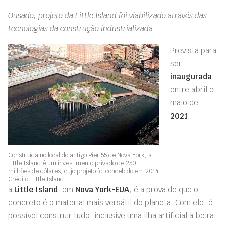
Ousado, projeto da Little Island foi viabilizado através das
tecnologias da construção industrializada
Prevista para
ser
inaugurada
entre abril e
maio de
2021
,
Construída no local do antigo Pier 55 de Nova York, a
Little Island é um investimento privado de 250
milhões de dólares, cujo projeto foi concebido em 2014
Crédito: Little Island
a
Little
Island
, em
Nova York-EUA
, é a prova de que o
concreto é o material mais versátil do planeta. Com ele, é
possível construir tudo, inclusive uma ilha artificial à beira