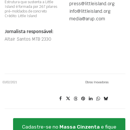
Estrutura que sustenta a Little
press@littleisland.org
Island é formada por 267 pilares
info@littleisland.org
pré-moldados de concreto
Crédito: Little Island
media@arup.com
Jornalista responsável:
Altair Santos MTB 2330
03/02/2021
Obras Inovadoras
Cadastre-se no
Massa Cinzenta
e fique