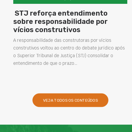
tendimento
Concretos aditivad
lidade por
elevam desempenh
vos
estruturas e impu
soluções na constr
trutoras por vícios
ro do debate jurídico após
Projetar estruturas mais durávei
ça (STJ) consolidar o
intervenções de manutenção e 
zo…
desempenho das obras são desa
presentes na engenharia. Ness
VEJA TODOS OS CONTEÚDOS