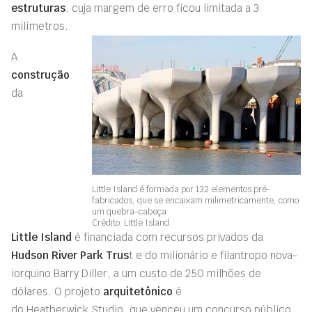
estruturas
, cuja margem de erro ficou limitada a 3
milímetros.
A
construção
da
Little Island é formada por 132 elementos pré-
fabricados, que se encaixam milimetricamente, como
um quebra-cabeça
Crédito: Little Island
Little
Island
é financiada com recursos pr
i
vados da
Hudson River Park Trus
t e do milionário e filantropo nova-
iorquino Barry
Diller
, a um custo de 250 milhões de
dólares
. O projeto
arquitetônico
é
do
Heatherwick
Studio
,
que venceu um concurso público