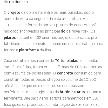
do
rio Hudson
.
O
projeto
da obra está entre os mais ousados, sob o
ponto de vista da engenharia e da arquitetura. A
Little
Island
é formada por 2
67
pilares de concreto pré-
moldado encravados no principal
rio
de Nova York. Os
pilares
sustentam 132 enormes peças de concreto pré-
fabricado, que se encaixam como um quebra-cabeça para
formar a
plataforma
da ilha.
Cada estrutura pesa cerca de
70 toneladas
, em média
.
Para fabricá-las, foram
criadas
fôrmas de EPS recobertas
com espuma de poliuretano
. O
concreto
consumido para
construir todas as peças chegou ao volume de
10.200
m
3
.
A fim de que
os elementos
se encaixassem
perfeitamente, os projetistas da
britânica
Arup
usaram a
ferramenta BIM para gerar scripts paramétricos em 3D.
Isso guiou os processos de fabricação de cada
uma das