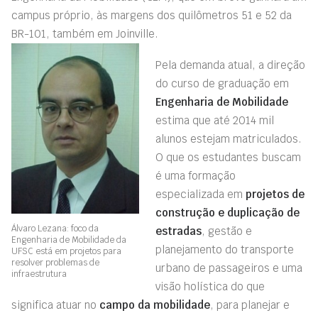
campus próprio, às margens dos quilômetros 51 e 52 da
BR-101, também em Joinville.
Pela demanda atual, a direção
do curso de graduação em
Engenharia de Mobilidade
estima que até 2014 mil
alunos estejam matriculados.
O que os estudantes buscam
é uma formação
especializada em
projetos de
construção e duplicação de
Álvaro Lezana: foco da
estradas
, gestão e
Engenharia de Mobilidade da
planejamento do transporte
UFSC está em projetos para
resolver problemas de
urbano de passageiros e uma
infraestrutura
visão holística do que
significa atuar no
campo da mobilidade
, para planejar e