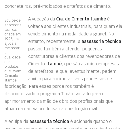
concreteiras, pré-moldados e artefatos de cimento.
A vocação da
Cia. de Cimento Itambé
é
Equipe de
assessoria
voltada aos clientes industriais, para quem ela
técnica:
vende cimento na modalidade a granel. No
criada em
1995, ela
entanto, recentemente, a
assessoria técnica
ajuda a
melhorar
passou também a atender pequenas
a
construtoras e clientes dos revendedores de
qualidade
dos
Cimento
Itambé
, que são as microempresas
produtos
de artefatos, e que, eventualmente, pedem
que levam
Cimento
auxílio para aprimorar seus processos de
Itambé.
fabricação. Para esses parceiros também é
disponibilizado o programa Timão, voltado para o
aprimoramento da mão de obra dos profissionais que
atuam na cadeia produtiva da construção civil.
A equipe da
assessoria técnica
é acionada quando o
assessor comercial da empresa sente que o cliente está