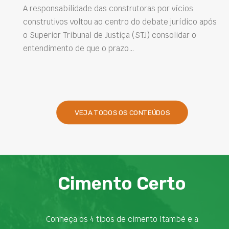
soluções na construção ci
r vícios
e jurídico após
Projetar estruturas mais duráveis, reduzir
nsolidar o
intervenções de manutenção e melhorar o
desempenho das obras são desafios cada 
presentes na engenharia. Nesse contexto,
VEJA TODOS OS CONTEÚDOS
Cimento Certo
Conheça os 4 tipos de cimento Itambé e a