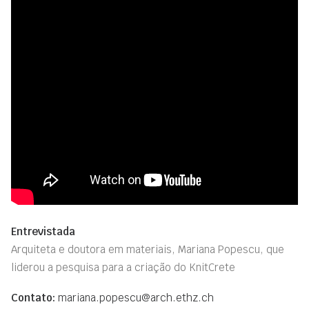
Entrevistada
Arquiteta e doutora em materia
i
s, Mariana Popescu, que
liderou a pesquisa para a criação do KnitCrete
Contato:
mariana.popescu@arch.ethz.ch