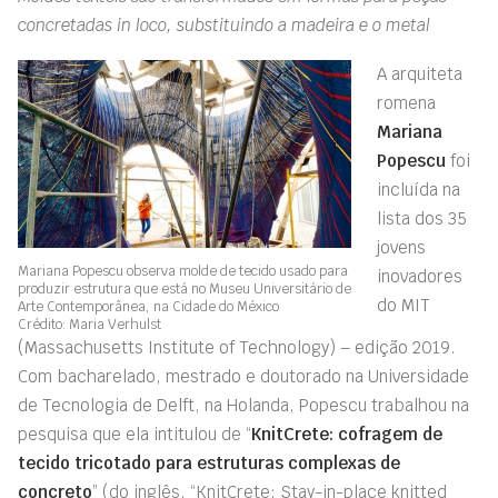
concretadas in loco, substituindo a madeira e o metal
A arquiteta
romena
Mariana
Popescu
foi
incluída na
lista dos 35
jovens
Mariana Popescu observa molde de tecido usado para
inovadores
produzir estrutura que está no Museu Universitário de
do MIT
Arte Contemporânea, na Cidade do México
Crédito: Maria Verhulst
(Massachusetts Institute of Technology) – edição 2019.
Com bacharelado, mestrado e doutorado na Universidade
de Tecnologia de Delft, na Holanda, Popescu trabalhou na
pesquisa que ela intitulou de “
KnitCrete: cofragem de
tecido tricotado para estruturas complexas de
concreto
” (do inglês, “KnitCrete: Stay-in-place knitted