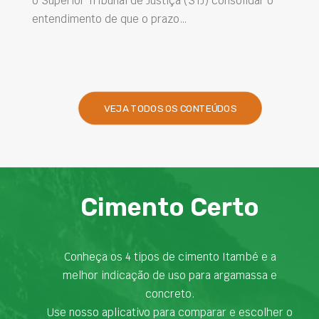
o Superior Tribunal de Justiça (STJ) consolidar o
entendimento de que o prazo…
VEJA TODOS OS CONTEÚDOS
Cimento Certo
Conheça os 4 tipos de cimento Itambé e a
melhor indicação de uso para argamassa e
concreto.
Use nosso aplicativo para comparar e escolher o