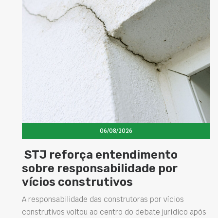
06/08/2026
mento
Concretos aditivados e 
de por
elevam desempenho da
estruturas e impulsion
soluções na construção 
 por vícios
bate jurídico após
Projetar estruturas mais duráveis, reduz