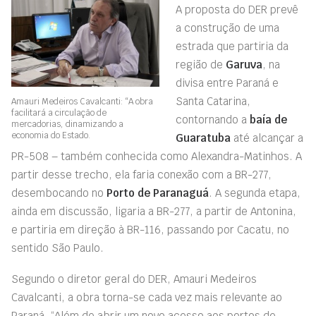
A proposta do DER prevê
a construção de uma
estrada que partiria da
região de
Garuva
, na
divisa entre Paraná e
Santa Catarina,
Amauri Medeiros Cavalcanti: “A obra
facilitará a circulação de
contornando a
baía de
mercadorias, dinamizando a
economia do Estado.
Guaratuba
até alcançar a
PR-508 – também conhecida como Alexandra-Matinhos. A
partir desse trecho, ela faria conexão com a BR-277,
desembocando no
Porto de Paranaguá
. A segunda etapa,
ainda em discussão, ligaria a BR-277, a partir de Antonina,
e partiria em direção à BR-116, passando por Cacatu, no
sentido São Paulo.
Segundo o diretor geral do DER, Amauri Medeiros
Cavalcanti, a obra torna-se cada vez mais relevante ao
Paraná. “Além de abrir um novo acesso aos portos de