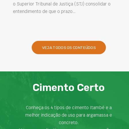
 consolidar o
intervenções de manutenção e melhora
desempenho das obras são desafios ca
presentes na engenharia. Nesse contex
VEJA TODOS OS CONTEÚDOS
Cimento Certo
Conheça os 4 tipos de cimento Itambé e a
melhor indicação de uso para argamassa e
concreto.