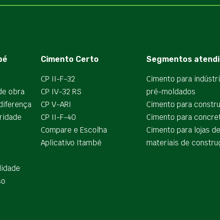
bé
Cimento Certo
Segmentos atendi
CP II-F-32
Cimento para indústr
de obra
CP IV-32 RS
pré-moldados
diferença
CP V-ARI
Cimento para constr
ridade
CP II-F-40
Cimento para concre
Compare e Escolha
Cimento para lojas d
Aplicativo Itambé
materiais de constru
lidade
so